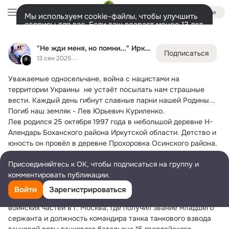
Войти
Мы используем cookie-файлы, чтобы улучшить
сервисы для вас. Если ваш возраст менее 13 лет,
настроить cookie-файлы должен ваш законный
"Не жди меня, но помни..." Иркутская область
представитель.
Больше информации
"Не жди меня, но помни..." Иркутская область
Подписаться
Разрешить все
Настроить
Лента
Участники
Темы
Фото
Ещё
10K
1.1K
2.1K
13 сен 2025
Уважаемые односельчане, война с нацистами на 
Дополнительная
колонка
Всё
1 109
Обсуждаемые
территории Украины  не устаёт посылать нам страшные 
вести.
 Каждый день гибнут славные парни нашей Родины...
Погиб наш земляк - Лев Юрьевич Куриленко.
Лев родился 25 октября 1997 года в небольшой деревне Н-
Алендарь Боханского района Иркутской области. Детство и 
юность он провёл в деревне Прохоровка Осинского района. 
С юных лет Лев отличался тягой к знаниям и стойкостью 
Присоединяйтесь к ОК, чтобы подписаться на группу и
характера – после пятого класса он поступил в Усольское 
комментировать публикации.
Кадетское училище, где провёл два года, формируя основу 
будущего воина и защитника Отечества.
Войти
Зарегистрироваться
В 2016 году он был призван на срочную службу в одну из 
воинских частей в г. Москва, где получил звание младшего 
сержанта и должность командира танка танкового взвода 