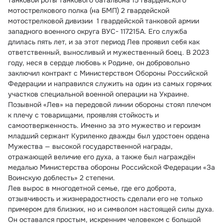
танковой роты танкового батальона 15 гвардейского 
мотострелкового полка (на БМП) 2 гвардейской 
мотострелковой дивизии  1 гвардейской танковой армии 
западного военного округа ВУС- 117215А. Его служба 
длилась пять лет, и за этот период Лев проявил себя как 
ответственный, выносливый и мужественный боец. В 2023 
году, неся в сердце любовь к Родине, он добровольно 
заключил контракт с Министерством Обороны Российской 
Федерации и направился служить на один из самых горячих 
участков специальной военной операции на Украине.
Позывной «Лев» на передовой линии обороны стоял плечом 
к плечу с товарищами, проявляя стойкость и 
самоотверженность. Именно за это мужество и героизм 
младший сержант Куриленко дважды был удостоен ордена 
Мужества — высокой государственной награды, 
отражающей величие его духа, а также был награждён 
медалью Министерства обороны Российской Федерации «За 
Воинскую доблесть» 2 степени.
Лев вырос в многодетной семье, где его доброта, 
отзывчивость и жизнерадостность сделали его не только 
примером для близких, но и символом настоящей силы духа. 
Он оставался простым, искренним человеком с большой 