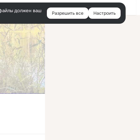
Войти
e-файлы должен ваш
Разрешить все
Настроить
Правая
колонка