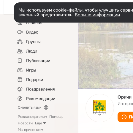
Мы используем cookie-файлы, чтобы улучшить сервис
законный представитель.
Больше информации
Левая
Главная
колонка
Видео
Группы
Люди
Публикации
Игры
Подарки
Поздравления
Оричи
Рекомендации
Интерн
Сменить язык
П
Рекламодателям
Помощь
Новости
Ещё
Мы применяем