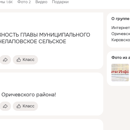
емы
Фото
Видео
Подарки
1.6K
2
Дополнитель
О группе
колонка
Интернет
Оричевск
ЖНОСТЬ ГЛАВЫ МУНИЦИПАЛЬНОГО 
Кировско
ЧЕЛАПОВСКОЕ СЕЛЬСКОЕ 
Фото из 
Класс
 Оричевского района!
Класс