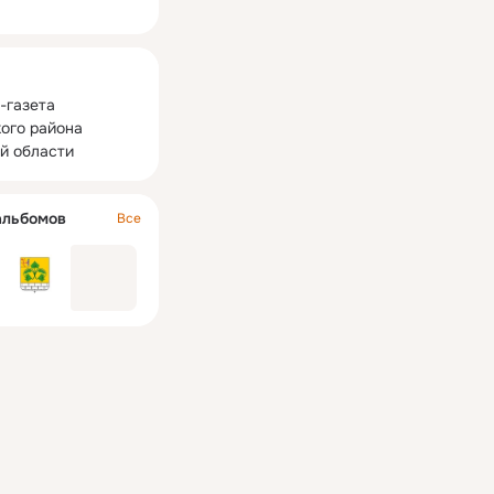
ная
-газета 
ого района 
й области
альбомов
Все