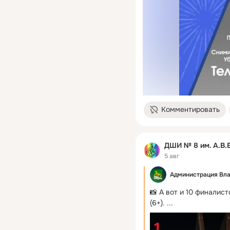
Комментировать
ДШИ № 8 им. А.В.
5 авг
Администрация Вл
📸 А вот и 10 финалис
(6+).
 ...