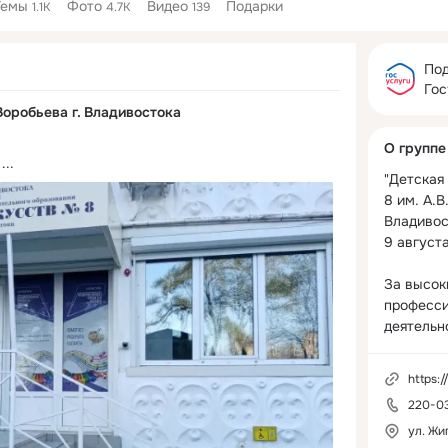
Темы
Фото
Видео
Подарки
1.1K
4.7K
139
Дополнитель
колонка
Под
Гос
Воробьева г. Владивостока
О группе
 ...
"Детская
8 им. А.В
Владивос
9 августа
За высок
професси
деятельно
школе пр
бывшего 
https:/
Городско
220-0
культуры
Викторов
ул. Жи