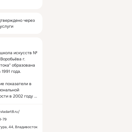
ная
тверждено через
услуги
 школа искусств № 
.Воробьёва г. 
тока" образована 
 1991 года.

ие показатели в 
ональной 
сти в 2002 году 
исвоено имя 
начальника 
/vladart8.ru/
го управления 
3-79
 Анатолия 
ича Воробьёва.

гура, 44, Владивосток