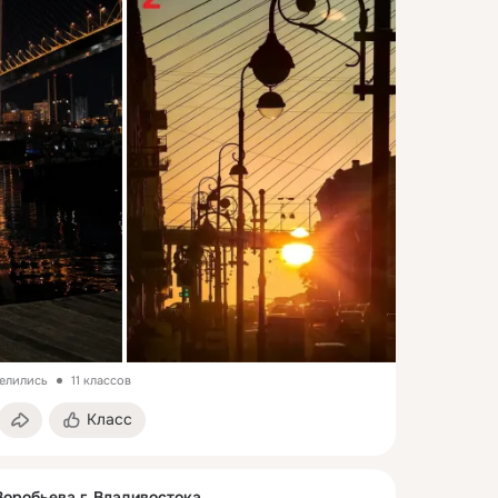
делились
11 классов
Класс
Воробьева г. Владивостока