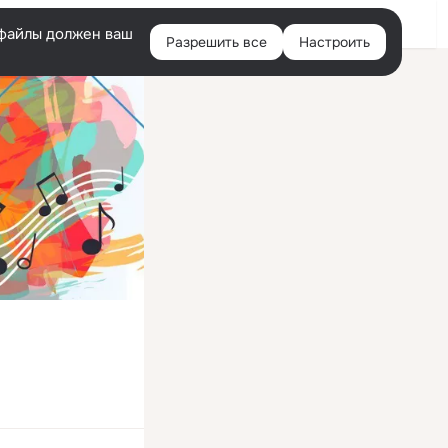
Войти
e-файлы должен ваш
Разрешить все
Настроить
Правая
колонка