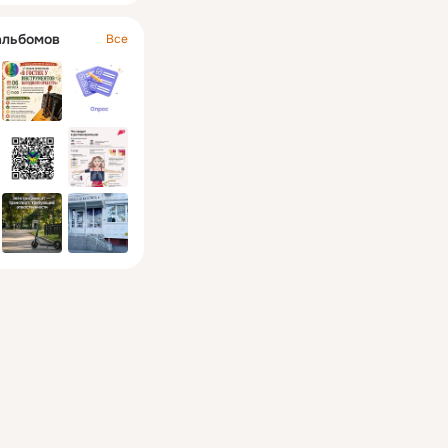
альбомов
Все