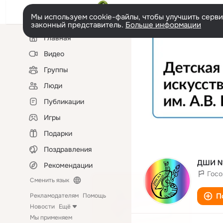
Мы используем cookie-файлы, чтобы улучшить сервис
законный представитель.
Больше информации
Левая
Главная
колонка
Видео
Группы
Люди
Публикации
Игры
Подарки
Поздравления
ДШИ № 
Рекомендации
Госо
Сменить язык
П
Рекламодателям
Помощь
Новости
Ещё
Мы применяем