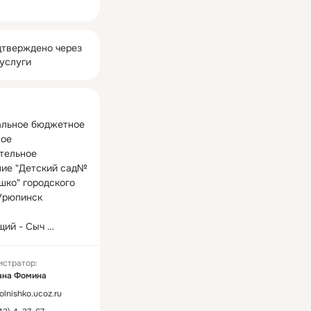
ная
тверждено через
услуги
льное бюджетное 
ое 
тельное 
ие "Детский сад№ 
шко" городского 
Урюпинск

ий - Сыч 
 Геннадьевна
истратор:
ана Фомина
olnishko.ucoz.ru