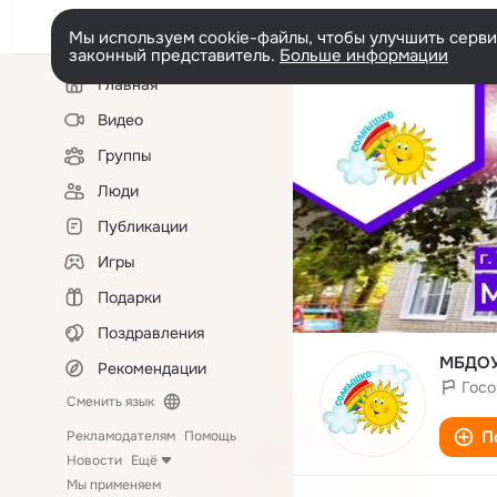
Мы используем cookie-файлы, чтобы улучшить сервис
законный представитель.
Больше информации
Левая
Главная
колонка
Видео
Группы
Люди
Публикации
Игры
Подарки
Поздравления
МБДОУ
Рекомендации
Госо
Сменить язык
П
Рекламодателям
Помощь
Новости
Ещё
Мы применяем