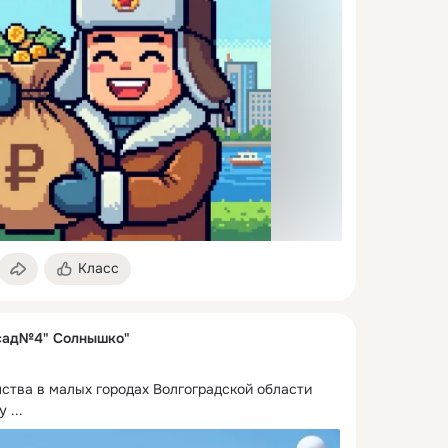
Класс
сад№4" Солнышко"
тва в малых городах Волгоградской области 
у
 ...