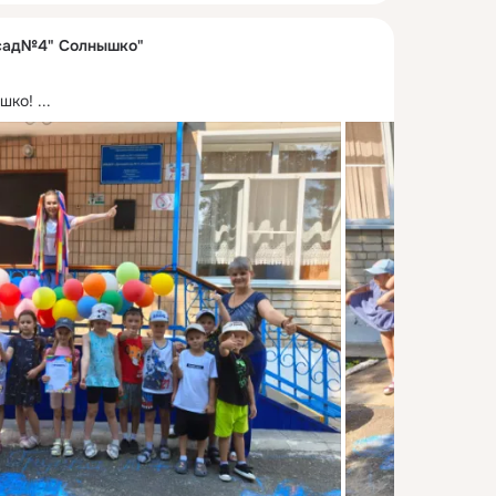
сад№4" Солнышко"
ышко!
 ...