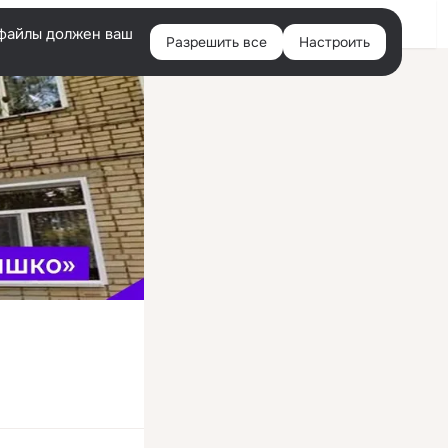
Войти
e-файлы должен ваш
Разрешить все
Настроить
Правая
колонка