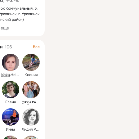
42) 4-37-67
ок Коммунальный, 5,
Урюпинск, г. Урюпинск
нский район)
 еще
и
106
Все
இஇஇHelga
Ксения
Елена
ღ♥ஐ๑♥●КАТЮША
Инна
Лидия Резвякова