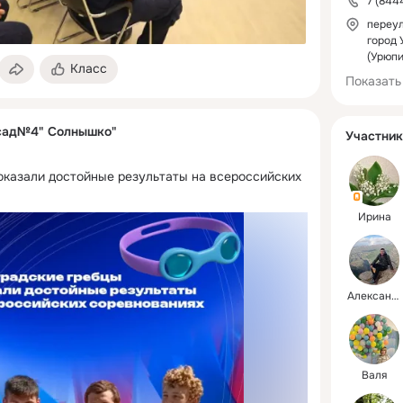
7 (844
переул
город 
(Урюпи
Класс
Показать
сад№4" Солнышко"
Участник
оказали достойные результаты на всероссийских 
Ирина
Александр
Валя