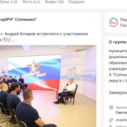
Темы
Фото
Видео
Подарки
2.4K
9.2K
285
Дополнитель
сад№4" Солнышко"
колонка
Под
Гос
»: Андрей Бочаров встретился с участниками 
а 🇷🇺
 ...
О группе
муниципа
дошкольн
образова
учрежден
4 "Солны
округа г.
Заведующ
Светлана
Админ
Светл
urup4s