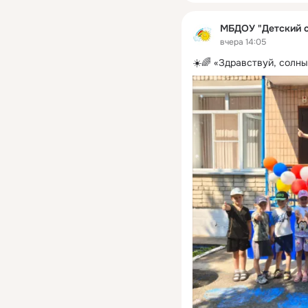
МБДОУ "Детский 
вчера 14:05
☀️🌈 «Здравствуй, солн