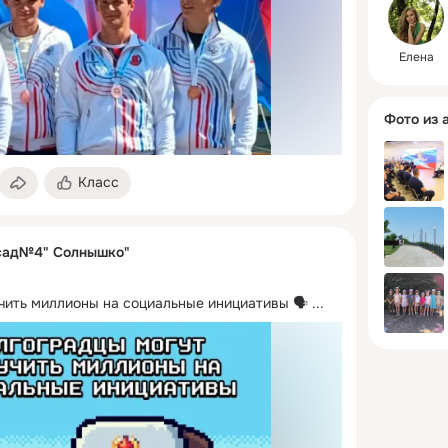
Елена
Фото из 
Класс
сад№4" Солнышко"
чить миллионы на социальные инициативы 🗣️
 ...