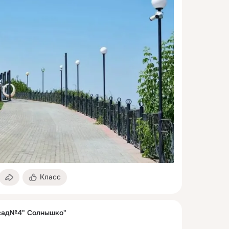
Класс
сад№4" Солнышко"