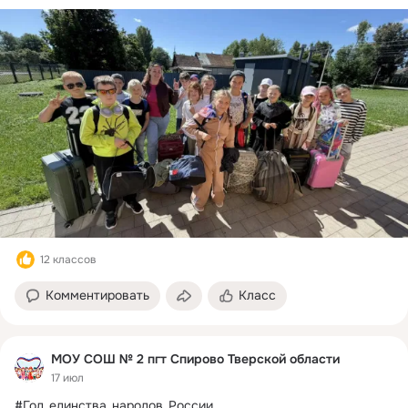
12 классов
Комментировать
Класс
МОУ СОШ № 2 пгт Спирово Тверской области
17 июл
#Год_единства_народов_России
 ...