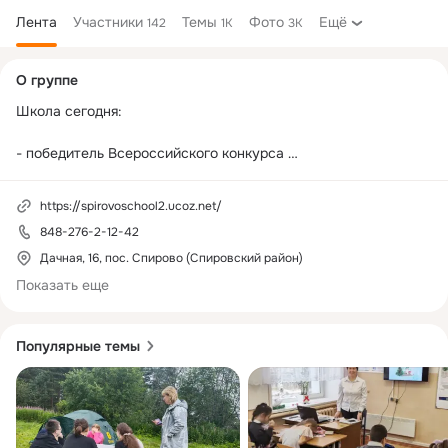
Лента
Участники
Темы
Фото
Ещё
142
1K
3K
Дополнительная
О группе
колонка
Школа сегодня:

- победитель Всероссийского конкурса 
общеобразовательных учреждений, внедряющих 
инновационные образовательные программы РФ;

https://spirovoschool2.ucoz.net/
848-276-2-12-42
- победитель конкурсного отбора «Лучшее 
общеобразовательное учреждение Спировского района»;

Дачная, 16, пос. Спирово (Спировский район)
Показать еще
- победитель конкурса образовательных учреждений 
Тверской области «Инновационная деятельность, 
направленная на развитие системы образования и 
Популярные темы
экономики региона»;

- победитель конкурса "100 лучших школ России" 
Всероссийского образовательного форума с вручением 
золотой медали.
