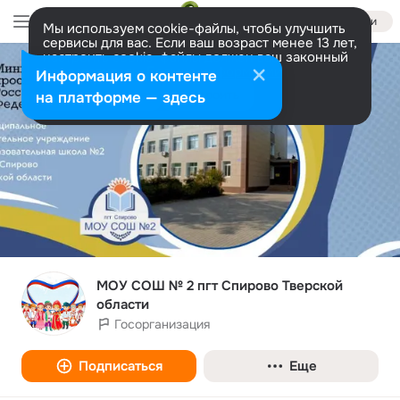
Войти
Мы используем cookie-файлы, чтобы улучшить
сервисы для вас. Если ваш возраст менее 13 лет,
настроить cookie-файлы должен ваш законный
представитель.
Больше информации
Информация о контенте
Разрешить все
Настроить
на платформе — здесь
МОУ СОШ № 2 пгт Спирово Тверской
области
Госорганизация
Подписаться
Еще