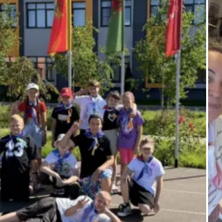
Ребята написали добрые
пожелания тем, кто, к
сожалению, не сможет
встретить Новый год в круг
семьи. Мы зарядились
предновогодним
настроением и еще раз
убедились, что самые
теплые и радостные
моменты дарят нам именно
семейные традиции.