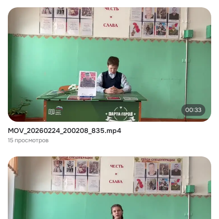
00:33
MOV_20260224_200208_835.mp4
15 просмотров