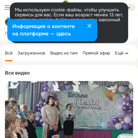
Войти
Мы используем cookie-файлы, чтобы улучшить
сервисы для вас. Если ваш возраст менее 13 лет,
настроить cookie-файлы должен ваш законный
МКОУ "Катарбейская СОШ"
представитель.
Больше информации
Информация о контенте
Разрешить все
Настроить
на платформе — здесь
Лента
Участники
Темы
Фото
Ещё
370
863
4.6K
Дополнительная
колонка
Всё
Загруженное
Видео из тем
Прямой эфир
Ещё
Все видео