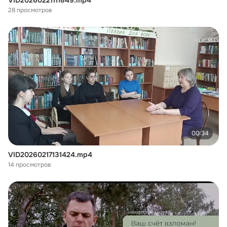
VID20260221111849.mp4
28 просмотров
00:34
VID20260217131424.mp4
14 просмотров