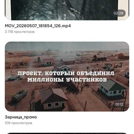
02:28
MOV_20260507_181854_126.mp4
3 718 просмотров
01:12
Зарница_промо
106 просмотров