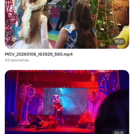
01:27
MOV_20260106_163929_560.mp4
43 просмотра
00:31