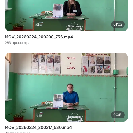
01:02
MOV_20260224_200208_756.mp4
283 просмотра
00:51
MOV_20260224_200217_530.mp4