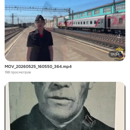
01:54
MOV_20260525_160550_364.mp4
198 просмотров