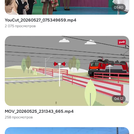
01:40
YouCut_20260527_075349659.mp4
2 075 просмотров
04:12
MOV_20260525_231343_665.mp4
258 просмотров