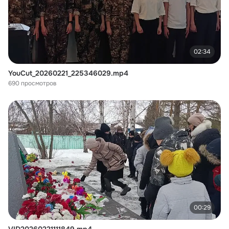
02:34
YouCut_20260221_225346029.mp4
690 просмотров
00:29