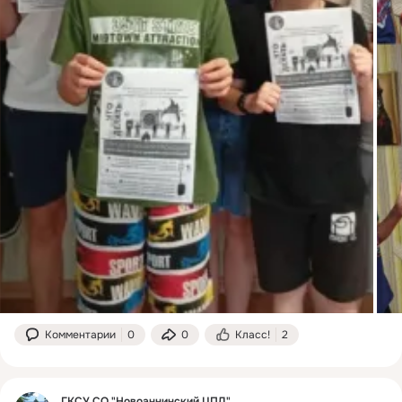
Комментарии
0
0
Класс!
2
ГКСУ СО "Новоаннинский ЦПД"