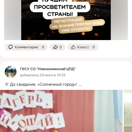
Комментарии
0
0
Класс!
0
ГКСУ СО "Новоаннинский ЦПД"
добавлена 29 июля в 14:53
🌞 До свидания, «Солнечный город»!
 ...