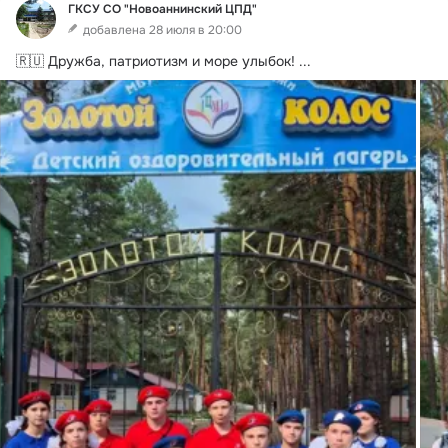
ГКСУ СО "Новоаннинский ЦПД"
добавлена 28 июля в 20:00
🇷🇺 Дружба, патриотизм и море улыбок!
 ...