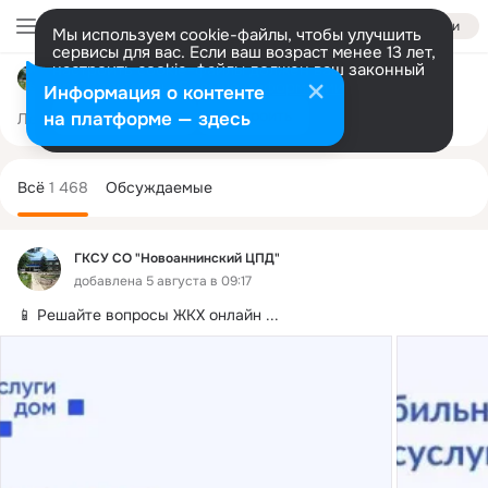
Войти
Мы используем cookie-файлы, чтобы улучшить
сервисы для вас. Если ваш возраст менее 13 лет,
настроить cookie-файлы должен ваш законный
ГКСУ СО "Новоаннинский ЦПД"
представитель.
Больше информации
Информация о контенте
Разрешить все
Настроить
на платформе — здесь
Лента
Участники
Темы
Фото
Ещё
177
1.4K
4.5K
Дополнительная
колонка
Всё
1 468
Обсуждаемые
ГКСУ СО "Новоаннинский ЦПД"
добавлена 5 августа в 09:17
📱 Решайте вопросы ЖКХ онлайн
 ...