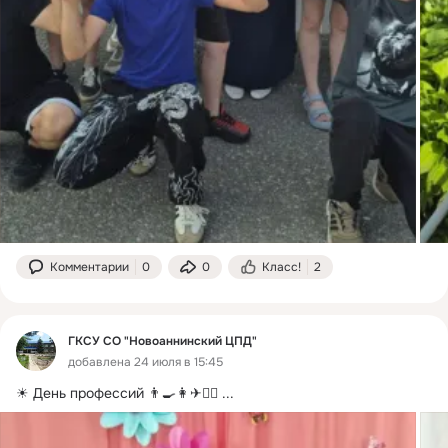
Комментарии
0
0
Класс!
2
ГКСУ СО "Новоаннинский ЦПД"
добавлена 24 июля в 15:45
☀ День профессий 👨🍳👩✈👩‍⚕
 ...