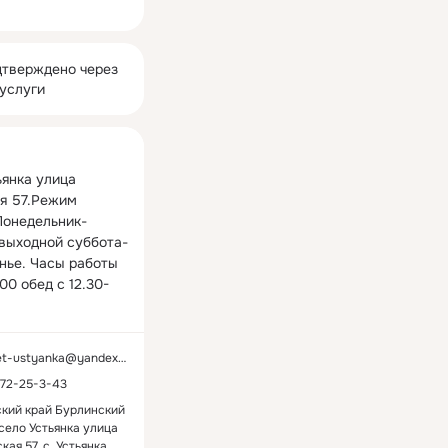
ная
тверждено через
услуги
янка улица 
я 57.Режим 
Понедельник-
,выходной суббота-
нье. Часы работы 
.00 обед с 12.30-
et-ustyanka@yandex.ru
-72-25-3-43
кий край Бурлинский
село Устьянка улица
кая 57, с. Устьянка