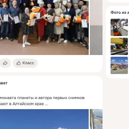
Фото из 
Класс
овет
смонавта планеты и автора первых снимков 
ают в Алтайском крае
 ...