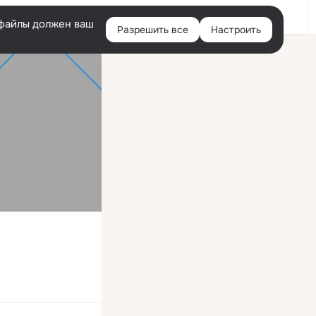
Войти
e-файлы должен ваш
Разрешить все
Настроить
Правая
колонка