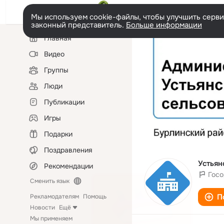
Мы используем cookie-файлы, чтобы улучшить сервис
законный представитель.
Больше информации
Левая
Главная
колонка
Видео
Группы
Люди
Публикации
Игры
Подарки
Поздравления
Устьян
Рекомендации
Госо
Сменить язык
П
Рекламодателям
Помощь
Новости
Ещё
Мы применяем