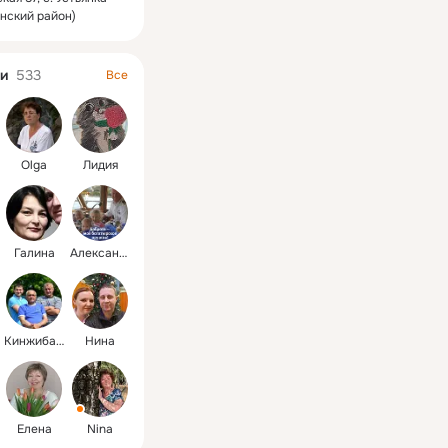
нский район)
и
533
Все
Olga
Лидия
Галина
Александер
Кинжибаловы
Нина
Елена
Nina