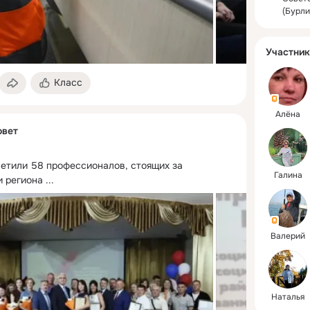
(Бурли
Участник
Класс
Алёна
овет
метили 58 профессионалов, стоящих за 
Галина
 региона
 ...
Валерий
Наталья