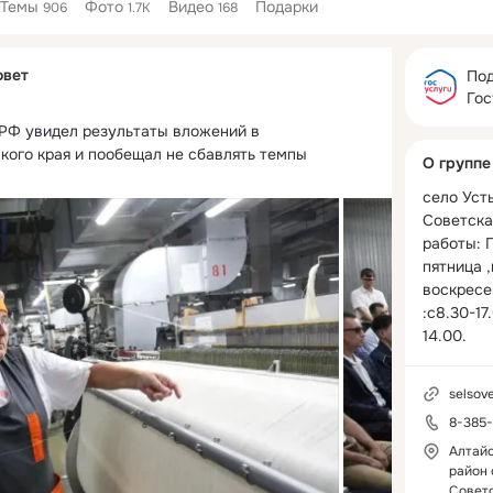
Темы
Фото
Видео
Подарки
906
1.7K
168
Дополнитель
овет
колонка
Под
Гос
РФ увидел результаты вложений в 
ого края и пообещал не сбавлять темпы 
О группе
село Усть
Советска
работы: 
пятница 
воскресе
:с8.30-17
14.00.
selsov
8-385
Алтайс
район 
Советс