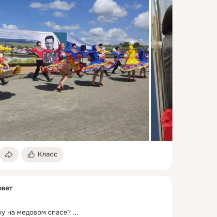
Класс
овет
ку на медовом спасе?
 ...