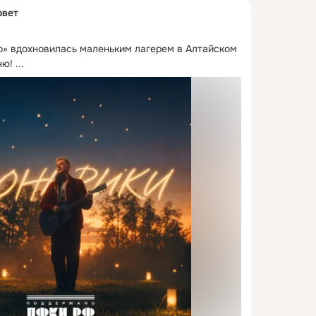
овет
о» вдохновилась маленьким лагерем в Алтайском 
ню!
 ...