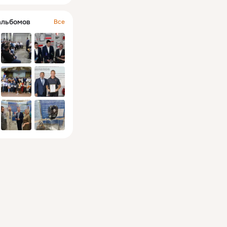
альбомов
Все