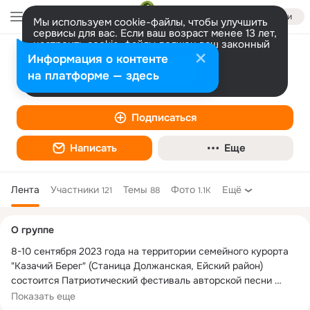
Войти
Мы используем cookie-файлы, чтобы улучшить
сервисы для вас. Если ваш возраст менее 13 лет,
настроить cookie-файлы должен ваш законный
представитель.
Фестиваль авторской песни Большой
Больше информации
Информация о контенте
Донбасс
Разрешить все
Настроить
на платформе — здесь
Творчество
Подписаться
Написать
Еще
Лента
Участники
Темы
Фото
Ещё
121
88
1.1K
Дополнительная
О группе
колонка
8-10 сентября 2023 года на территории семейного курорта 
"Казачий Берег" (Станица Должанская, Ейский район) 
состоится Патриотический фестиваль авторской песни 
"Большой Донбасс". Фестиваль ведет свою историю с 1977 
Показать еще
года. Долгие годы он проводился на территории Донбасса.
