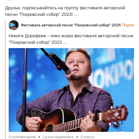
Друзья, подписывайтесь на группу фестиваля авторской 
песни "Покровский собор" 2023!
 ...
Подписа
Фестиваль авторской песни "Покровский собор" 2025
Никита Дорофеев - член жюри фестиваля авторской песни 
"Покровский собор" 2023
 ...
0 комментариев
2 раза поделились
2 класса