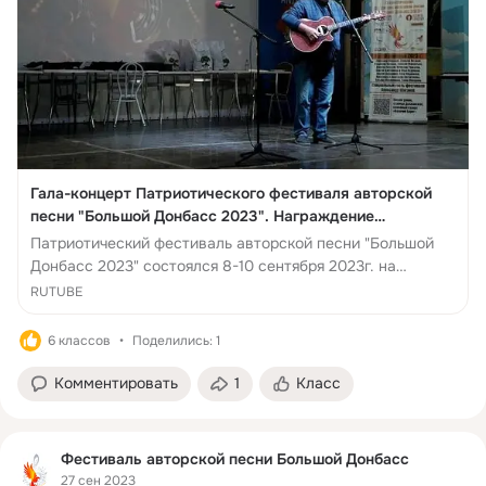
Гала-концерт Патриотического фестиваля авторской
песни "Большой Донбасс 2023". Награждение
лауреатов
Патриотический фестиваль авторской песни "Большой
Донбасс 2023" состоялся 8-10 сентября 2023г. на
территории семейного курорта "Казачий Берег" (Ейский
RUTUBE
р...
6 классов
Поделились: 1
Комментировать
1
Класс
Фестиваль авторской песни Большой Донбасс
27 сен 2023