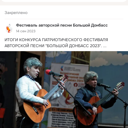
После длительного перерыва организатор фестиваля 
"Большой Донбасс" - Алексей Сергеевич Бешуля совместно 
Закреплено
с организаторами фестивалей авторской песни при 
поддержке Президентского фонда культурных инициатив 
Фестиваль авторской песни Большой Донбасс
возрождают данный проект в 2023 году.

14 сен 2023
#АвторскаяПесня #БардовскаяПесня #Фестиваль 
ИТОГИ КОНКУРСА ПАТРИОТИЧЕСКОГО ФЕСТИВАЛЯ 
#БольшойДонбасс #КазачийБерег #Творчество 
АВТОРСКОЙ ПЕСНИ "БОЛЬШОЙ ДОНБАСС 2023".
 ...
#Исполнитель #Автор #Фондкультурныхинициатив