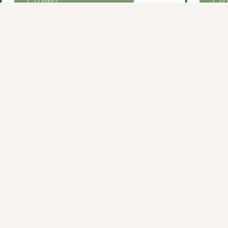
Присоединяйтесь к ОК, чтобы подписаться на группу и
комментировать публикации.
Войти
Зарегистрироваться