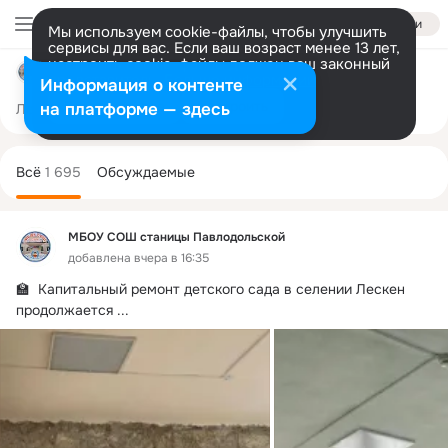
Войти
Мы используем cookie-файлы, чтобы улучшить
сервисы для вас. Если ваш возраст менее 13 лет,
настроить cookie-файлы должен ваш законный
МБОУ СОШ станицы Павлодольской
представитель.
Больше информации
Информация о контенте
Разрешить все
Настроить
на платформе — здесь
Лента
Участники
Темы
Фото
Ещё
253
1.6K
6.5K
Дополнительная
колонка
Всё
1 695
Обсуждаемые
МБОУ СОШ станицы Павлодольской
добавлена вчера в 16:35
🏫  Капитальный ремонт детского сада в селении Лескен 
продолжается
 ...