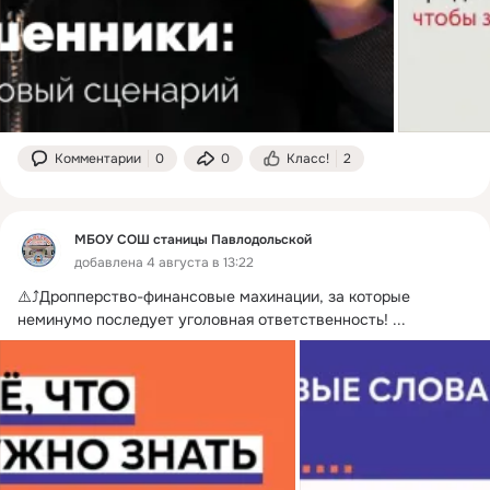
Комментарии
0
0
Класс!
2
МБОУ СОШ станицы Павлодольской
добавлена 4 августа в 13:22
⚠️⤴️Дропперство-финансовые махинации, за которые 
неминумо последует уголовная ответственность!
 ...