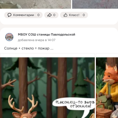
Комментарии
0
0
Класс!
0
МБОУ СОШ станицы Павлодольской
добавлена вчера в 14:07
Солнце + стекло = пожар
 ...