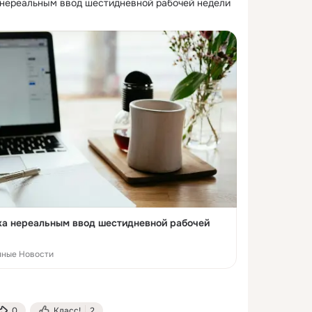
 нереальным ввод шестидневной рабочей недели
ка нереальным ввод шестидневной рабочей
нные Новости
0
Класс!
2