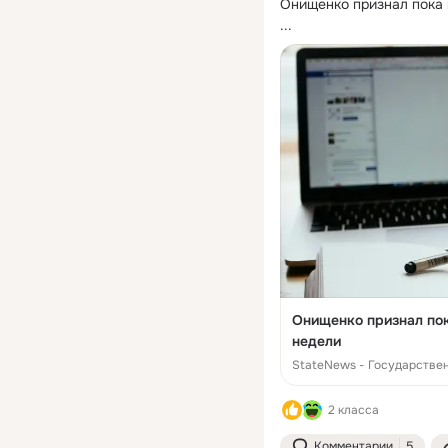
Онищенко признал пока
...
Онищенко признал по
недели
StateNews - Государстве
2 класса
Комментарии
5