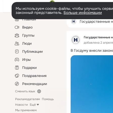
Мы используем cookie-файлы, чтобы улучшить сервис
законный представитель.
Больше информации
Левая
Главная
колонка
Государственные 
Видео
Группы
Государственные н
добавлена 2 апреля 
Люди
В Госдуму внесли закон
Публикации
Игры
Подарки
Поздравления
Рекомендации
Сменить язык
Рекламодателям
Помощь
Новости
Ещё
Мы применяем