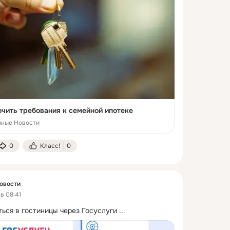
очить требования к семейной ипотеке
нные Новости
0
Класс!
0
овости
в 08:41
ться в гостиницы через Госуслуги
 ...