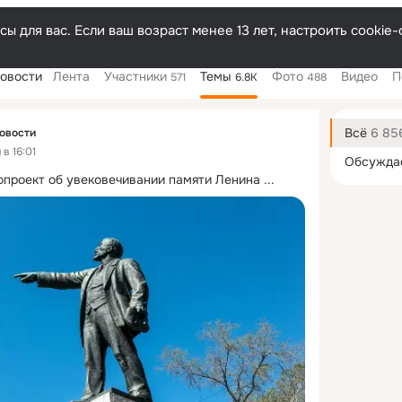
ы для вас. Если ваш возраст менее 13 лет, настроить cooki
новости
Лента
Участники
Темы
Фото
Видео
П
571
6.8K
488
Дополнитель
колонка
Всё
6 85
овости
в 16:01
Обсужда
опроект об увековечивании памяти Ленина
 ...