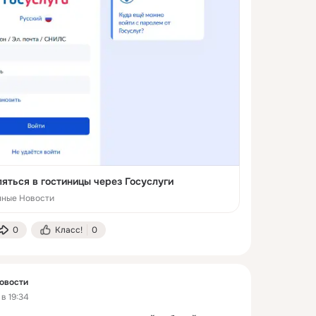
ляться в гостиницы через Госуслуги
нные Новости
0
Класс!
0
овости
в 19:34