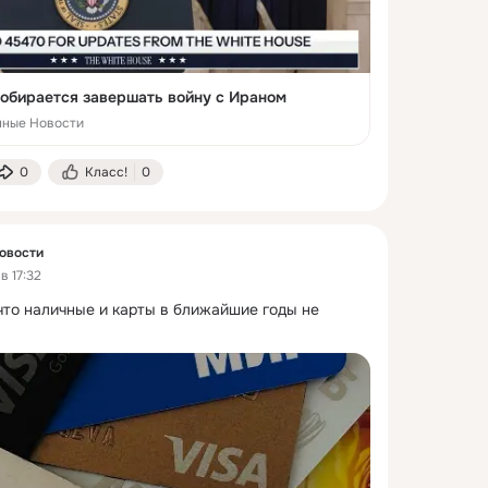
 собирается завершать войну с Ираном
нные Новости
0
Класс!
0
овости
в 17:32
что наличные и карты в ближайшие годы не 