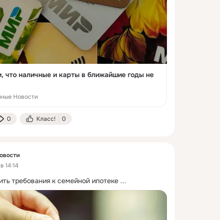
, что наличные и карты в ближайшие годы не
нные Новости
0
Класс!
0
овости
в 14:14
ить требования к семейной ипотеке
 ...