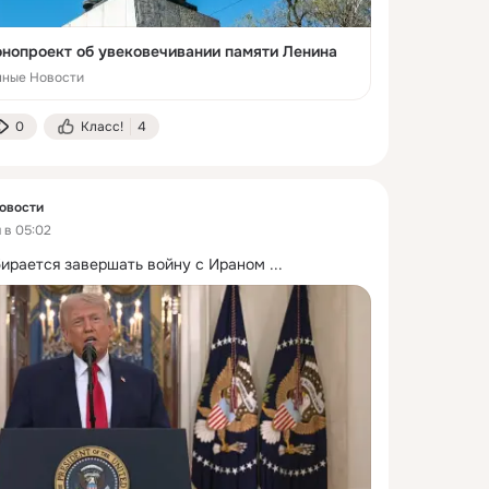
онопроект об увековечивании памяти Ленина
нные Новости
0
Класс!
4
овости
 в 05:02
обирается завершать войну с Ираном
 ...