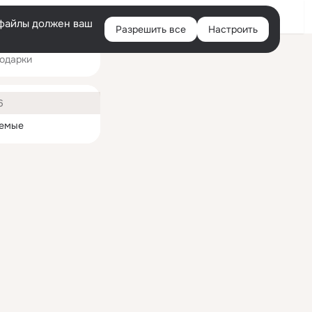
Войти
e-файлы должен ваш
Разрешить все
Настроить
Правая
одарки
колонка
ная
6
емые