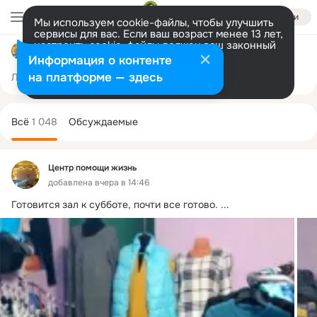
Войти
Мы используем cookie-файлы, чтобы улучшить
сервисы для вас. Если ваш возраст менее 13 лет,
настроить cookie-файлы должен ваш законный
Центр помощи жизнь
представитель.
Больше информации
Информация о контенте
Разрешить все
Настроить
на платформе — здесь
Лента
Участники
Темы
Фото
Ещё
208
1K
1.8K
Дополнительная
колонка
Всё
1 048
Обсуждаемые
Центр помощи жизнь
добавлена вчера в 14:46
Готовится зал к субботе, почти все готово.
 ...