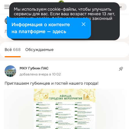
Войти
Мы используем cookie-файлы, чтобы улучшить
сервисы для вас. Если ваш возраст менее 13 лет,
настроить cookie-файлы должен ваш законный
МКУ Губкин ПАС
представитель.
Больше информации
Информация о контенте
Разрешить все
Настроить
на платформе — здесь
Лента
Участники
Темы
Фото
Ещё
401
668
913
Дополнительная
колонка
Всё
668
Обсуждаемые
МКУ Губкин ПАС
добавлена вчера в 10:02
Приглашаем губкинцев и гостей нашего города!