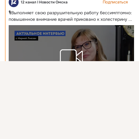
Подписаться
12 канал I Новости Омска
🎙Выполняет свою разрушительную работу бессимптомно: 
повышенное внимание врачей приковано к холестерину
 ...
Присоединяйтесь к ОК, чтобы подписаться на группу и
Видео не найдено
комментировать публикации.
Войти
Зарегистрироваться
«Актуальное интервью» на тему «Холестерин — мифы и правда» (07.02.24)
2 511 просмотров
1 комментарий
7 раз поделились
20 классов
3 класса
Комментировать
Класс