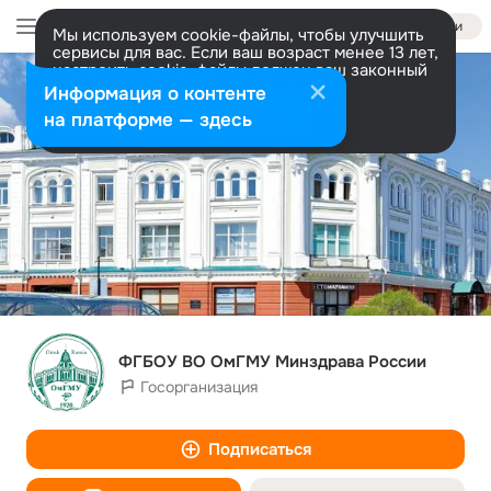
Войти
Мы используем cookie-файлы, чтобы улучшить
сервисы для вас. Если ваш возраст менее 13 лет,
настроить cookie-файлы должен ваш законный
представитель.
Больше информации
Информация о контенте
Разрешить все
Настроить
на платформе — здесь
ФГБОУ ВО ОмГМУ Минздрава России
Госорганизация
Подписаться