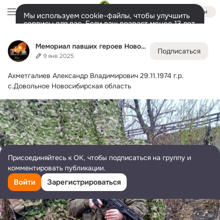
Войти
Мы используем cookie-файлы, чтобы улучшить
сервисы для вас. Если ваш возраст менее 13 лет,
настроить cookie-файлы должен ваш законный
Мемориал павших героев Новосибирска и НСО
представитель.
Больше информации
Мемориал павших героев Новосибирска и НСО
Подписаться
Разрешить все
Настроить
Лента
Участники
Темы
Фото
Ещё
33K
4.5K
6.7K
9 янв 2025
Ахметгалиев Александр Владимирович
 29.11.1974 г.р.
Дополнительная
колонка
Всё
4 518
Обсуждаемые
с.Довольное Новосибирская область
Присоединяйтесь к ОК, чтобы подписаться на группу и
комментировать публикации.
Войти
Зарегистрироваться