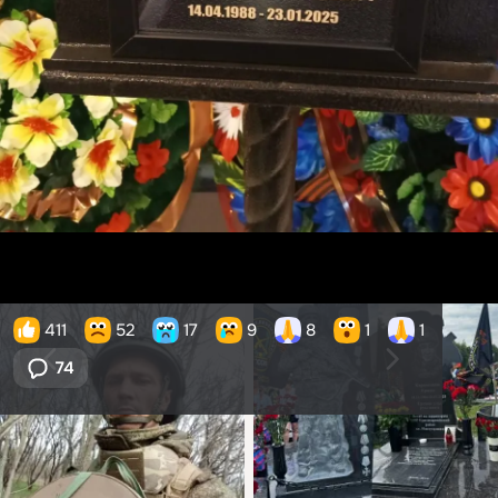
411
52
17
9
8
1
1
74