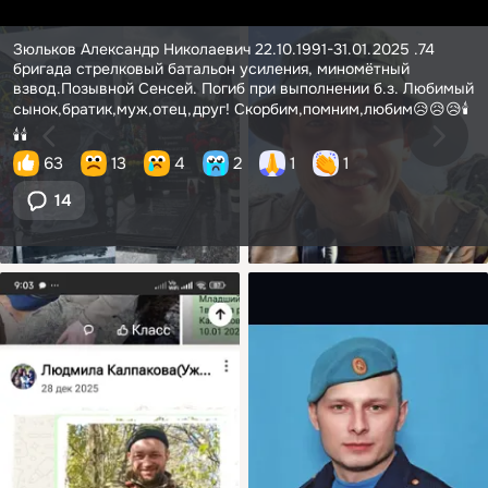
Зюльков Александр Николаевич 22.10.1991-31.01.2025 .74
бригада стрелковый батальон усиления, миномётный
взвод.Позывной Сенсей. Погиб при выполнении б.з. Любимый
сынок,братик,муж,отец,друг! Скорбим,помним,любим😥😥😥🕯️
🕯️🕯️
63
13
4
2
1
1
14