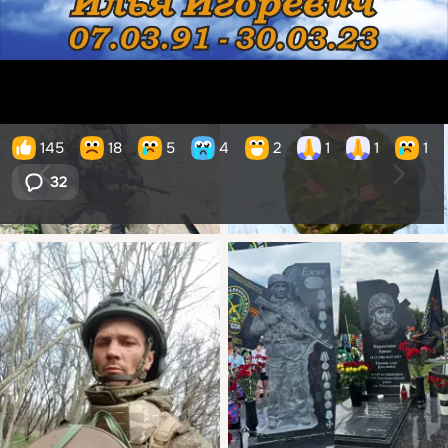
145
18
5
4
2
1
1
1
32