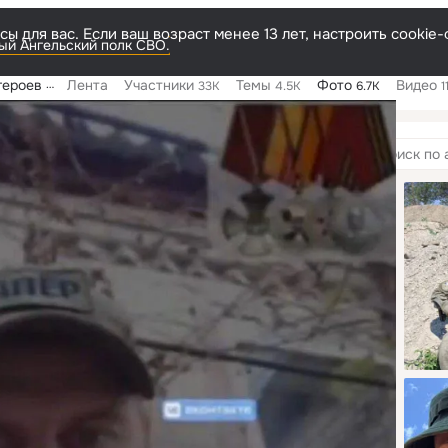
ы для вас. Если ваш возраст менее 13 лет, настроить cooki
й Ангельский полк СВО.
ирска и НСО
Лента
Участники
Темы
Фото
Видео
33K
4.5K
6.7K
1
мы
3
Поиск
по
альбомам