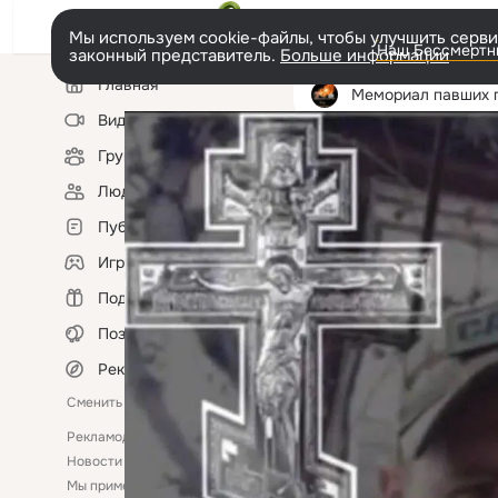
Мы используем cookie-файлы, чтобы улучшить сервис
Наш Бессмертны
законный представитель.
Больше информации
Левая
Главная
колонка
Мемориал павших героев Новосиб
Видео
Группы
Фотопоток
Фотоальбо
Люди
Публикации
Игры
Подарки
Поздравления
Рекомендации
Сменить язык
Рекламодателям
Помощь
Новости
Ещё
Мы применяем