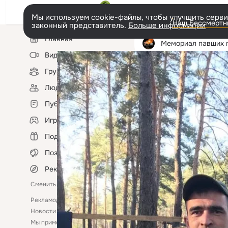
Мы используем cookie-файлы, чтобы улучшить сервис
Наш Бессмертны
законный представитель.
Больше информации
Левая
Главная
колонка
Мемориал павших героев Новосиб
Видео
Группы
Фотопоток
Фотоальбо
Люди
Публикации
Игры
Подарки
Поздравления
Рекомендации
Сменить язык
Рекламодателям
Помощь
Новости
Ещё
Мы применяем