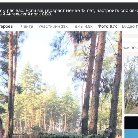
ы для вас. Если ваш возраст менее 13 лет, настроить cooki
й Ангельский полк СВО.
ирска и НСО
Лента
Участники
Темы
Фото
Видео
33K
4.5K
6.7K
1
мы
3
Поиск
по
альбомам