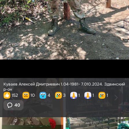
Куваев Алексей Дмитриевич 1.04-1981- 7.010.2024. Здвинский
р-он
152
10
4
3
1
1
1
40