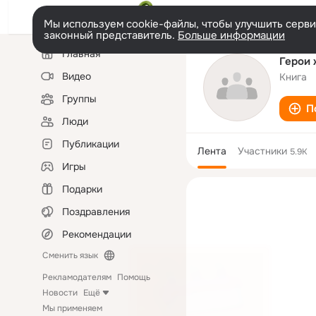
Мы используем cookie-файлы, чтобы улучшить сервис
законный представитель.
Больше информации
Левая
Главная
колонка
Герои 
Видео
Книга
Группы
П
Люди
Публикации
Лента
Участники
5.9K
Игры
Подарки
Поздравления
Рекомендации
Сменить язык
Рекламодателям
Помощь
Новости
Ещё
Мы применяем