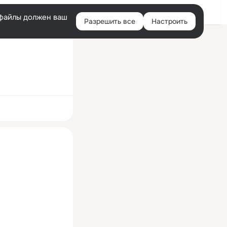
Войти
e-файлы должен ваш
Разрешить все
Настроить
Правая
колонка