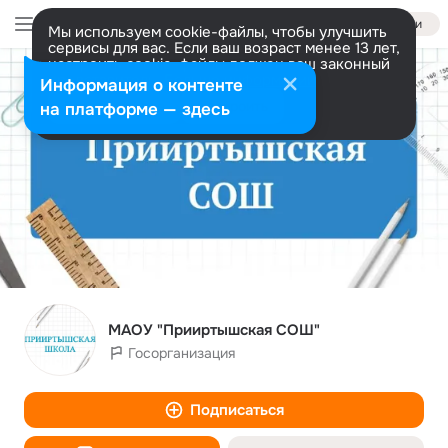
Войти
Мы используем cookie-файлы, чтобы улучшить
сервисы для вас. Если ваш возраст менее 13 лет,
настроить cookie-файлы должен ваш законный
представитель.
Больше информации
Информация о контенте
Разрешить все
Настроить
на платформе — здесь
МАОУ "Прииртышская СОШ"
Госорганизация
Подписаться