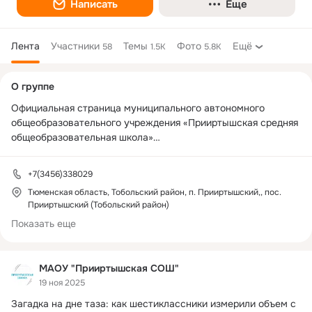
Написать
Еще
Лента
Участники
Темы
Фото
Ещё
58
1.5K
5.8K
Дополнительная
О группе
колонка
Официальная страница муниципального автономного 
общеобразовательного учреждения «Прииртышская средняя 
общеобразовательная школа»

Директор школы: Быкова Марина Михайловна

+7(3456)338029
Тюменская область, Тобольский район, п. Прииртышский,, пос.
Адрес: 626123, Тюменская область, Тобольский район, п. 
Прииртышский (Тобольский район)
Прииртышский, ул. Трактовая, 31, стр. 1.

Показать еще
Телефон: 8 (3456) 33-80-29
МАОУ "Прииртышская СОШ"
19 ноя 2025
Загадка на дне таза: как шестиклассники измерили объем с 