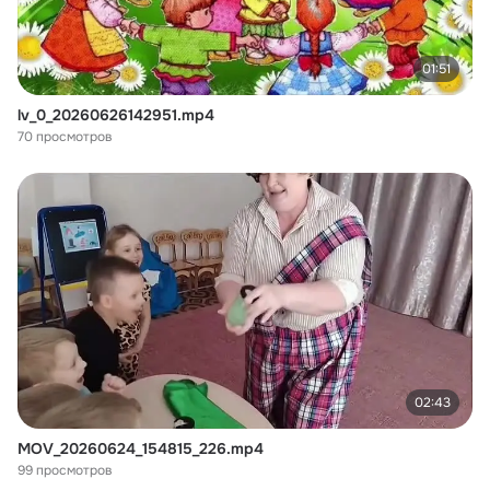
01:51
lv_0_20260626142951.mp4
70 просмотров
02:43
MOV_20260624_154815_226.mp4
99 просмотров