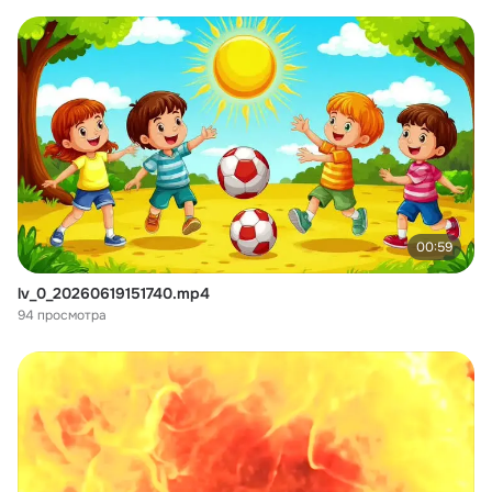
00:59
lv_0_20260619151740.mp4
94 просмотра