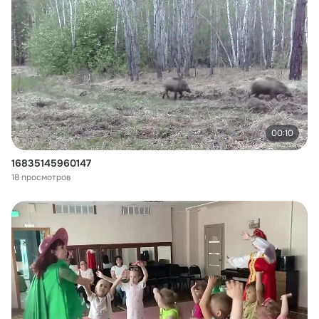
00:10
16835145960147
18 просмотров