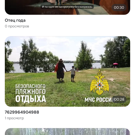
00:30
Отец года
0 просмотров
00:28
7629964904988
1 просмотр