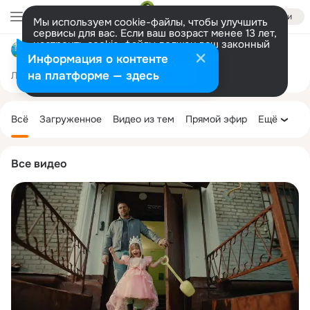
Войти
Мы используем cookie-файлы, чтобы улучшить
сервисы для вас. Если ваш возраст менее 13 лет,
настроить cookie-файлы должен ваш законный
МАДОУ детский сад № 9 "Росинка"
представитель.
Больше информации
Информация о контенте
Разрешить все
Настроить
на платформе — здесь
Лента
Участники
Темы
Фото
Ещё
187
1.4K
5.3K
Дополнительная
колонка
Всё
Загруженное
Видео из тем
Прямой эфир
Ещё
Все видео