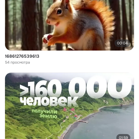
00:04
16861276539613
54 просмотра
01:59