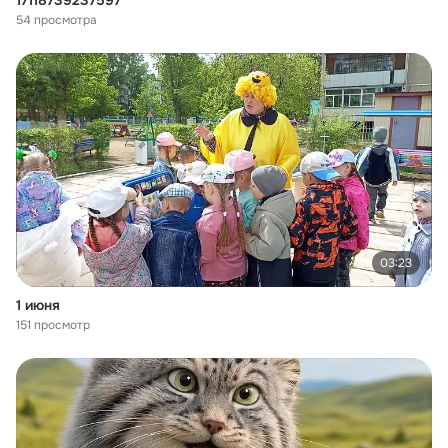
17118739237597
54 просмотра
03:23
1 июня
151 просмотр