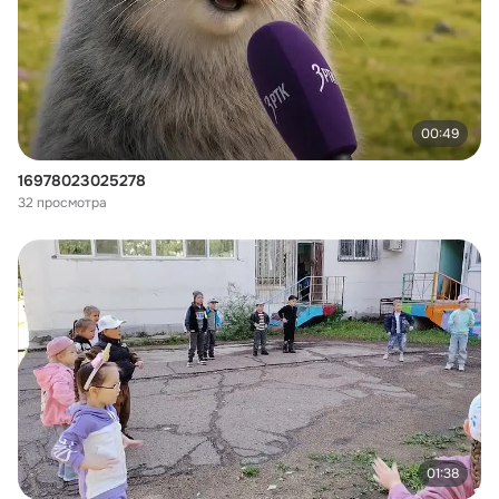
00:49
16978023025278
32 просмотра
01:38