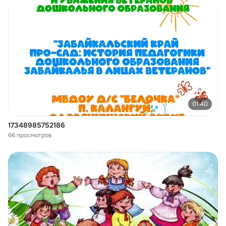
01:40
17348985752186
66 просмотров