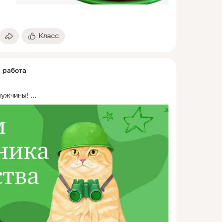
Класс
я работа
мужчины!
 ...