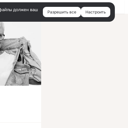
Войти
e-файлы должен ваш
Разрешить все
Настроить
Правая
колонка