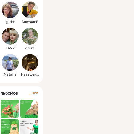
ღ N✬
Анатолий
TANY
ольга
Nataha
Наташенька
альбомов
Все