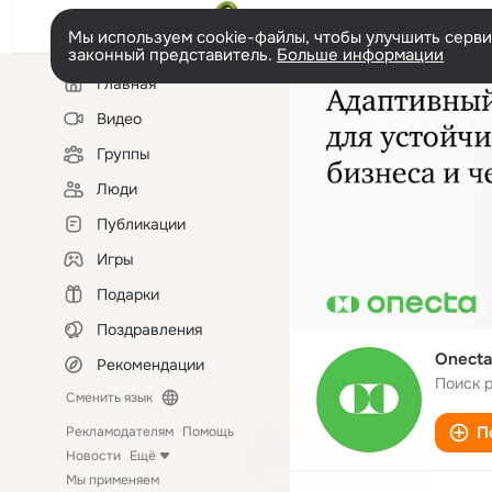
Мы используем cookie-файлы, чтобы улучшить сервис
законный представитель.
Больше информации
Левая
Главная
колонка
Видео
Группы
Люди
Публикации
Игры
Подарки
Поздравления
Onecta
Рекомендации
Поиск 
Сменить язык
П
Рекламодателям
Помощь
Новости
Ещё
Мы применяем