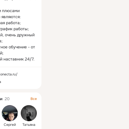
 плюсами 
 являются:

ая работа;

график работы;

й, очень дружный 
;

ное обучение - от 
й;

й наставник 24/7.
/onecta.ru/
а
и
20
Все
Сергей
Татьяна