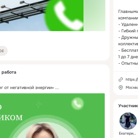
Главными
компании
- Удаленн
- Гибкий 
- Дружны
коллектив
- Бесплат
сс
1 до 7 дне
- Опытны
я работа
https:/
г от негативной энергии»
 ...
Москв
Участник
Екатерина