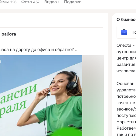
Темы
Фото
Видео
Подарки
336
457
1
Дополнитель
О бизнес
колонка
П
я работа
Onecta -
часа на дорогу до офиса и обратно?
 ...
аутсорси
центр для
развития 
человека.
Основан в
удовлетв
потребно
качестве 
звонков/з
поступаю
маркетин
Работаем
так и по 