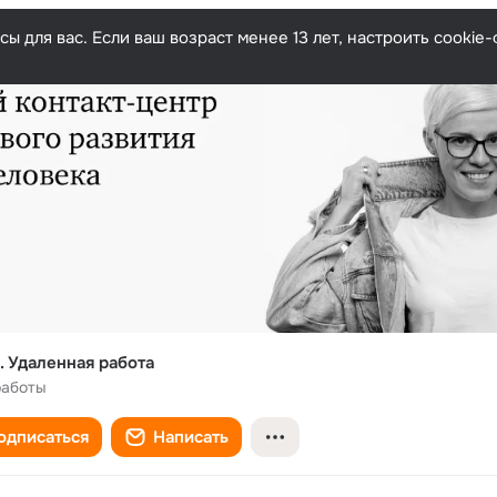
ы для вас. Если ваш возраст менее 13 лет, настроить cooki
. Удаленная работа
работы
одписаться
Написать