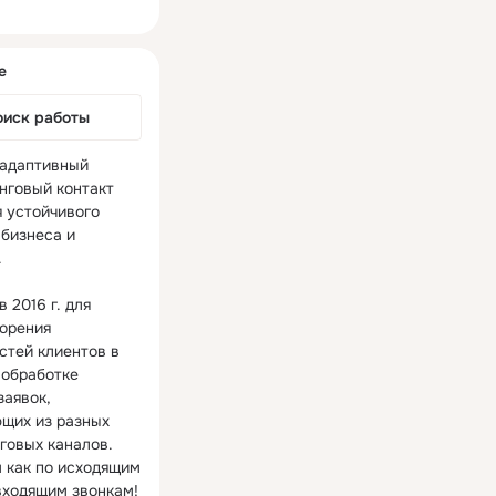
ная
е
оиск работы
 адаптивный 
нговый контакт 
 устойчивого 
бизнеса и 


 2016 г. для 
орения 
стей клиентов в 
обработке 
аявок, 
щих из разных 
говых каналов. 
 как по исходящим 
входящим звонкам!
