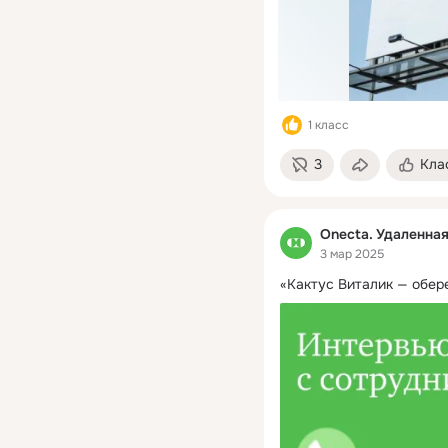
1 класс
3
Кла
Onecta. Удаленна
3 мар 2025
«Кактус Виталик — обере