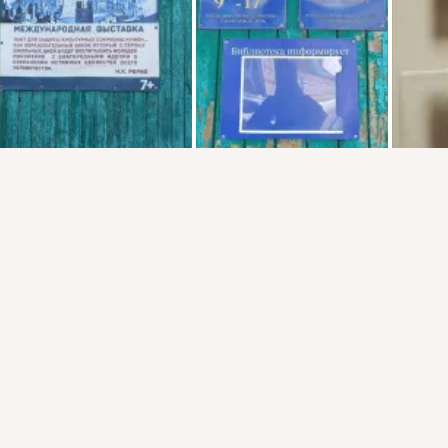
Присоединяйтесь к ОК, чтобы подписаться на группу и
комментировать публикации.
Войти
Зарегистрироваться
Комментировать
Класс
НРОО "Культурное единение"
9 мар 2023
Город Обь уже ждет выставку:
https://dk-
obcity.ru/mezhdunarodnyj-vystavochnyj-proekt-pakt-rerixa-