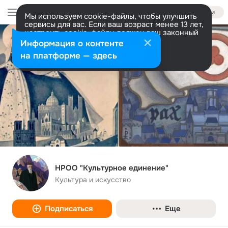
Войти
Мы используем cookie-файлы, чтобы улучшить
сервисы для вас. Если ваш возраст менее 13 лет,
настроить cookie-файлы должен ваш законный
представитель.
Больше информации
Информация о контенте
Разрешить все
Настроить
на платформе — здесь
НРОО "Культурное единение"
Культура и искусство
Подписаться
Еще