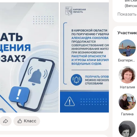
Вятск
(Вятск
Показать
Участник
Екатерина
Наталия
Галина
Класс