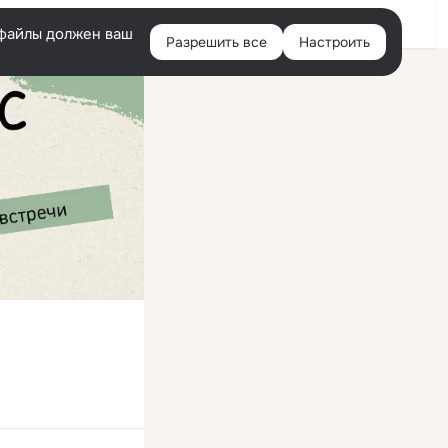
Войти
e-файлы должен ваш
Разрешить все
Настроить
Правая
колонка