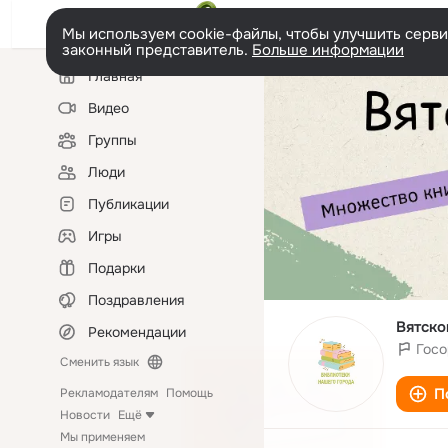
Мы используем cookie-файлы, чтобы улучшить сервис
законный представитель.
Больше информации
Левая
Главная
колонка
Видео
Группы
Люди
Публикации
Игры
Подарки
Поздравления
Вятско
Рекомендации
Госо
Сменить язык
П
Рекламодателям
Помощь
Новости
Ещё
Мы применяем