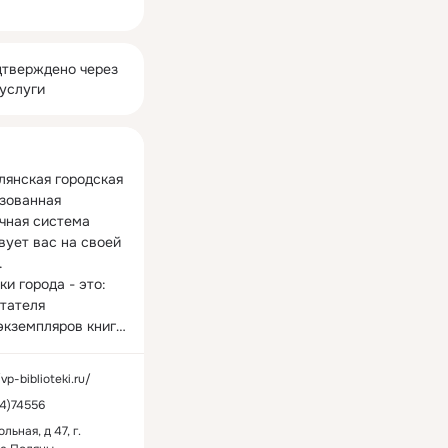
ная
тверждено через
услуги
лянская городская 
зованная 
чная система 
вует вас на своей 


и города - это:

тателя

экземпляров книг

500 мероприятий в 
/vp-biblioteki.ru/
4)74556
льная, д 47, г.