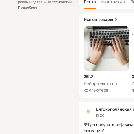
Лента
Участники
Т
рекомендательные технологии
31
Подробнее
Новые товары
25 ₽
3
Набор текста на
О
компьютере
п
к
м
Вятскополянская 
15:20
💬Где получать информац
ситуации?
 ...