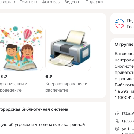
овары
Темы
Фото
Видео
Подарки
3
619
683
17
Дополнитель
колонка
Под
Гос
О группе
Вятскопо
централи
библиоте
приветст
5 ₽
6 ₽
странице.
рганизация и
Ксерокопирование и
Библиотек
роведение
распечатка
* 8593 чи
ультурно-массовых
* 100041 
ероприятий
* более 
городская библиотечная система
год
https:/
8(8333
ию об угрозах и что делать в экстренной 
ул. Шко