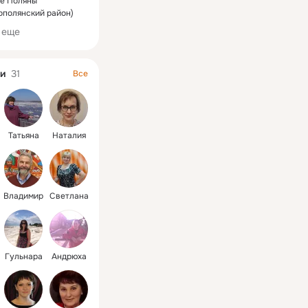
ие Поляны
ополянский район)
 еще
и
31
Все
Татьяна
Наталия
Владимир
Светлана
Гульнара
Андрюха