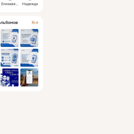
Елизавета
Надежда
альбомов
Все