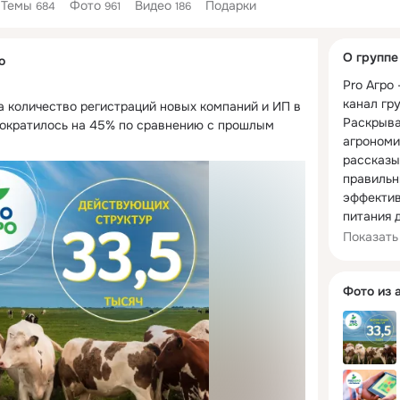
Темы
Фото
Видео
Подарки
684
961
186
Дополнитель
О группе
о
колонка
Pro Агро 
канал гр
а количество регистраций новых компаний и ИП в 
Раскрыва
ократилось на 45% по сравнению с прошлым 
агрономи
рассказы
правильн
эффектив
питания д
качестве
Показать
максимал
рентабель
Фото из 
Pro Агро 
стратеги
урожая!