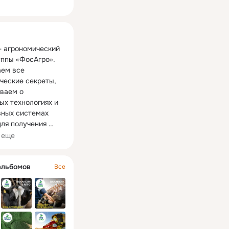
ная
- агрономический 
уппы «ФосАгро».

ем все 
ческие секреты, 
ваем о 
ых технологиях и 
ных системах 
ля получения 
нного урожая при 
 еще
ьной 
ности.

альбомов
Все
- правильная 
я успешного 