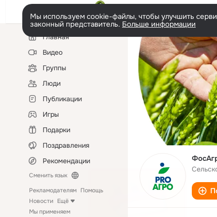
Мы используем cookie-файлы, чтобы улучшить сервис
законный представитель.
Больше информации
Левая
Главная
колонка
Видео
Группы
Люди
Публикации
Игры
Подарки
Поздравления
ФосАгр
Рекомендации
Сельск
Сменить язык
П
Рекламодателям
Помощь
Новости
Ещё
Мы применяем