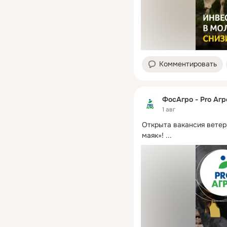
Комментировать
ФосАгро - Pro Агр
1 авг
Открыта вакансия ветер
маяк»!
 ...