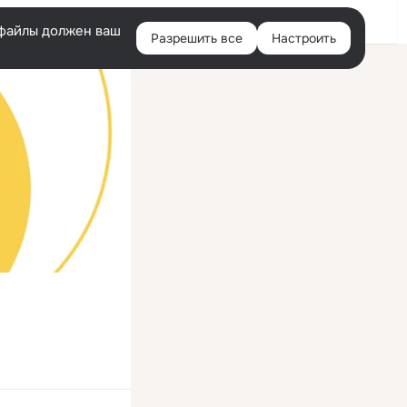
Войти
e-файлы должен ваш
Разрешить все
Настроить
Правая
колонка