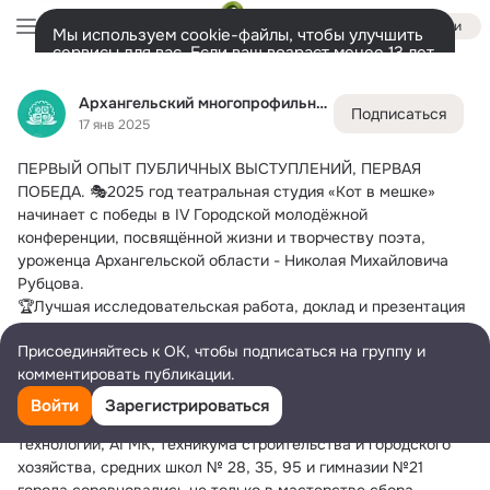
Войти
Мы используем cookie-файлы, чтобы улучшить
сервисы для вас. Если ваш возраст менее 13 лет,
настроить cookie-файлы должен ваш законный
Архангельский многопрофильный колледж
представитель.
Больше информации
Архангельский многопрофильный колледж
Подписаться
Разрешить все
Настроить
Лента
Участники
Темы
Фото
Ещё
23
1.6K
6K
17 янв 2025
ПЕРВЫЙ ОПЫТ ПУБЛИЧНЫХ ВЫСТУПЛЕНИЙ, ПЕРВАЯ 
Дополнительная
колонка
Всё
1 691
ПОБЕДА.
 🎭2025 год театральная студия «Кот в мешке» 
начинает с победы в IV Городской молодёжной 
конференции, посвящённой жизни и творчеству поэта, 
уроженца Архангельской области - Николая Михайловича 
Рубцова.
🏆Лучшая исследовательская работа, доклад и презентация 
были выполнены студенткой группы НК-23 - Мариной 
Присоединяйтесь к ОК, чтобы подписаться на группу и
Калининой .
комментировать публикации.
📚16 февраля в библиотеке №17 имени Н.М.Рубцова 
собралась читающая молодежь Архангельска.
Войти
Зарегистрироваться
Представители Высшей школы рыболовства и морских 
технологий, АГМК, техникума строительства и городского 
хозяйства, средних школ № 28, 35, 95 и гимназии №21 