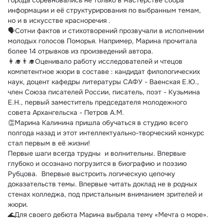
города соревновались не только в мастерстве сбора 
информации и её структурирования по выбранным темам, 
но и в искусстве красноречия .
🗣Сотни фактов и стихотворений прозвучали в исполнении 
молодых голосов Поморья. Например, Марина прочитала 
более 14 отрывков из произведений автора.
👩‍🎓👨‍🎓Оценивало работу исследователей и чтецов 
компетентное жюри в составе : кандидат филологических 
наук, доцент кафедры литературы САФУ - Ваенская Е.Ю., 
член Союза писателей России, писатель, поэт - Кузьмина 
Е.Н., первый заместитель председателя молодежного 
совета Архангельска - Петров А.М.
👏Марина Калинина пришла обучаться в студию всего 
полгода назад и этот интеллектуально-творческий конкурс 
стал первым в её жизни!
Первые шаги всегда трудны  и волнительны. Впервые 
глубоко и осознано погрузится в биографию и поэзию 
Рубцова.  Впервые выстроить логическую цепочку 
доказательств темы. Впервые читать доклад не в родных 
стенах колледжа, под пристальным вниманием зрителей и 
жюри.
🌊Для своего дебюта Марина выбрала тему «Мечта о море».  