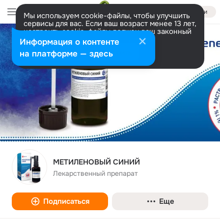
Войти
Мы используем cookie-файлы, чтобы улучшить
сервисы для вас. Если ваш возраст менее 13 лет,
настроить cookie-файлы должен ваш законный
представитель.
Больше информации
Информация о контенте
Разрешить все
Настроить
на платформе — здесь
МЕТИЛЕНОВЫЙ СИНИЙ
Лекарственный препарат
Подписаться
Еще