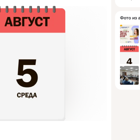
ом
Фото из 
сетило
к. В
рошло
—
й