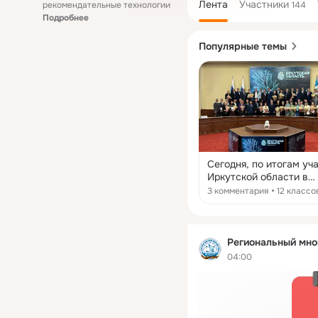
Лента
Участники
рекомендательные технологии
144
Подробнее
Популярные темы
Сегодня, по итогам уч
Иркутской области в
международной выста
3 комментария
12 классо
«Россия», губернатор 
Кобзев торжественно 
памятные медали тем,
коллективы работали 
Региональный мно
ВДНХ и достойно
04:00
представили регион.
Церемония награжден
прошла в правительст
Иркутской области. Б
отмечены и представи