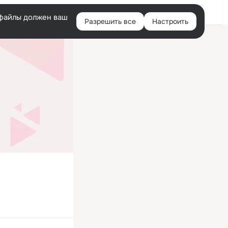
Войти
e-файлы должен ваш
Разрешить все
Настроить
Правая
колонка