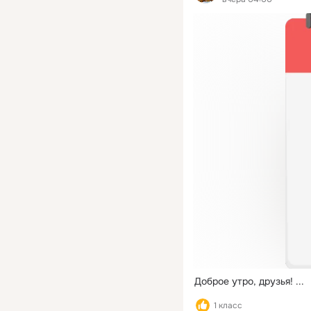
области на федеральн
уровне. За время участия в
выставке учреждений
министерства, стенд
Иркутской области по
более 51 тысячи челове
рамках мероприятия п
порядка 179 различных
событий и 86 мастер-
классов. Эта награда 
признание заслуг
работников социально
сферы, их
профессионализма и
преданности делу.
Доброе утро, друзья!
 ...
1 класс