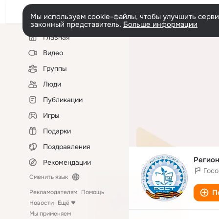
Мы используем cookie-файлы, чтобы улучшить сервис
законный представитель.
Больше информации
Левая
Главная
колонка
Видео
Группы
Люди
Публикации
Игры
Подарки
Поздравления
Регио
Рекомендации
Госо
Сменить язык
П
Рекламодателям
Помощь
Новости
Ещё
Мы применяем