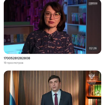
02:26
17005281282808
19 просмотров