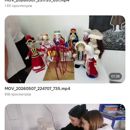
MOV_20260507_231735_031.mp4
1 611 просмотров
01:38
MOV_20260507_224707_735.mp4
618 просмотров