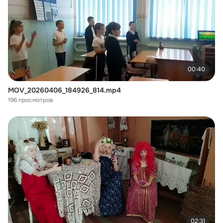
00:40
MOV_20260406_184926_814.mp4
196 просмотров
02:31