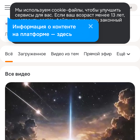
Войти
Мы используем cookie-файлы, чтобы улучшить
сервисы для вас. Если ваш возраст менее 13 лет,
настроить cookie-файлы должен ваш законный
МКОУ "Ильменская СОШ"
представитель.
Больше информации
Информация о контенте
Разрешить все
Настроить
на платформе — здесь
Лента
Участники
Темы
Фото
Ещё
162
1.5K
5.6K
Дополнительная
колонка
Всё
Загруженное
Видео из тем
Прямой эфир
Ещё
Все видео