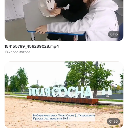
01:15
154155769_456239028.mp4
186 просмотров
01:30