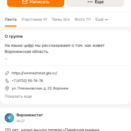
Написать
Еще
Лента
Участники
Темы
Фото
Ещё
117
504
771
Дополнительная
О группе
колонка
На языке цифр мы рассказываем о том, как живет 
Воронежская область. 

Только официальная статистическая информация из  первых 
рук.

https://voronezhstat.gks.ru/
+7 (4732) 55-74-76
Мы всегда на связи - задавайте вопросы в комментариях, 
личных сообщениях, по телефону.
ул. Плехановская, д. 23, Воронеж
Показать еще
Воронежстат
14:27
170 лет  назад вышла первая «Памятная книжка 