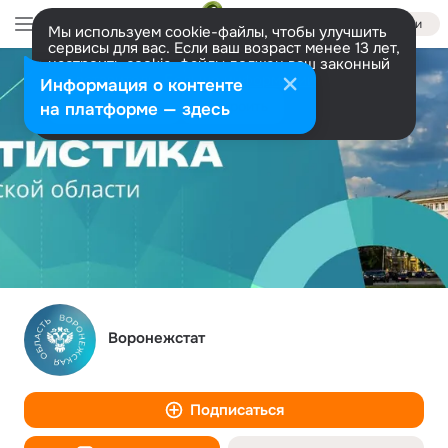
Войти
Мы используем cookie-файлы, чтобы улучшить
сервисы для вас. Если ваш возраст менее 13 лет,
настроить cookie-файлы должен ваш законный
представитель.
Больше информации
Информация о контенте
Разрешить все
Настроить
на платформе — здесь
Воронежстат
Подписаться