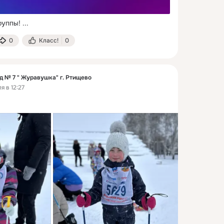
руппы!
 ...
0
Класс!
0
д № 7 " Журавушка" г. Ртищево
я в 12:27