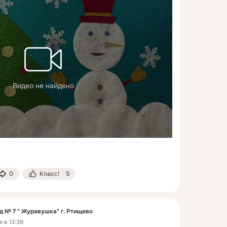
Видео не найдено
0
Класс!
5
д № 7 " Журавушка" г. Ртищево
 в 13:38