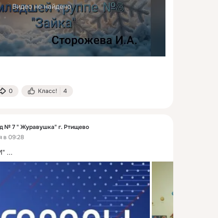
Видео не найдено
0
Класс!
4
д № 7 " Журавушка" г. Ртищево
я в 09:28
М"
 ...