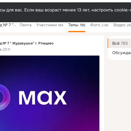
ы для вас. Если ваш возраст менее 13 лет, настроить cooki
" г. Ртищево
Лента
Участники
Темы
Фото
Видео
184
785
2.6K
26
Дополнитель
колонка
Всё
785
д № 7 " Журавушка" г. Ртищево
 20:11
Обсужда