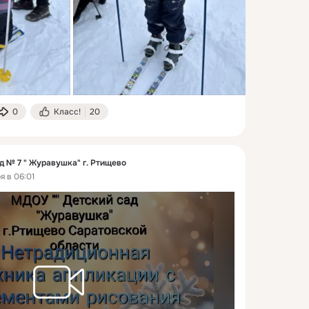
0
Класс!
20
д № 7 " Журавушка" г. Ртищево
я в 06:01