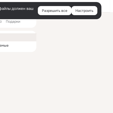
Войти
e-файлы должен ваш
Разрешить все
Настроить
Правая
Подарки
колонка
0
ная
емые