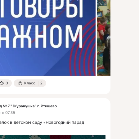
0
Класс!
2
д № 7 " Журавушка" г. Ртищево
 в 07:35
елок в детском саду «Новогодний парад 