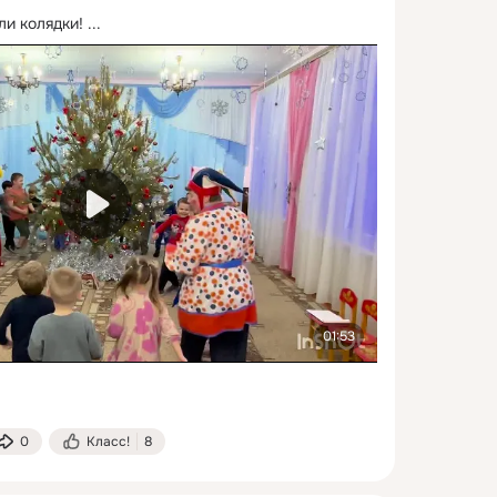
ли колядки!
 ...
01:53
0
Класс!
8