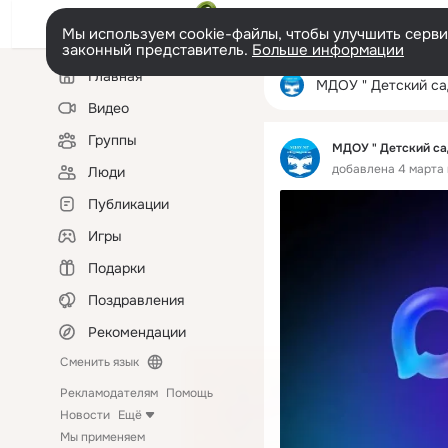
Мы используем cookie-файлы, чтобы улучшить сервис
законный представитель.
Больше информации
Левая
Главная
колонка
МДОУ " Детский сад № 7 " Журавушка
Видео
Группы
МДОУ " Детский са
добавлена 4 марта в
Люди
Публикации
Игры
Подарки
Поздравления
Рекомендации
Сменить язык
Рекламодателям
Помощь
Новости
Ещё
Мы применяем