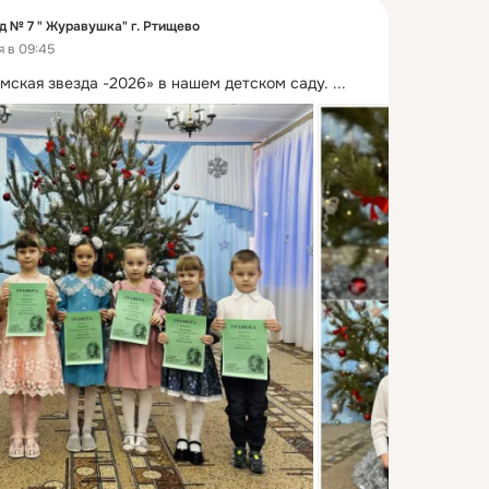
д № 7 " Журавушка" г. Ртищево
я в 09:45
мская звезда -2026» в нашем детском саду.
 ...