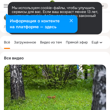
Войти
Мы используем cookie-файлы, чтобы улучшить
сервисы для вас. Если ваш возраст менее 13 лет,
настроить cookie-файлы должен ваш законный
Доволенская детская школа искусств (ДШИ)
представитель.
Больше информации
Информация о контенте
Разрешить все
Настроить
на платформе — здесь
Лента
Участники
Темы
Фото
Ещё
411
925
3.9K
Дополнительная
колонка
Всё
Загруженное
Видео из тем
Прямой эфир
Ещё
Все видео