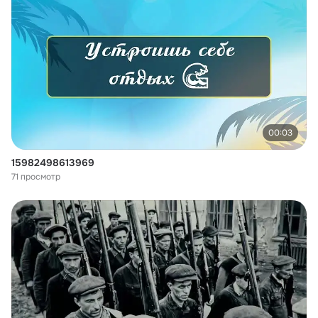
00:03
15982498613969
71 просмотр