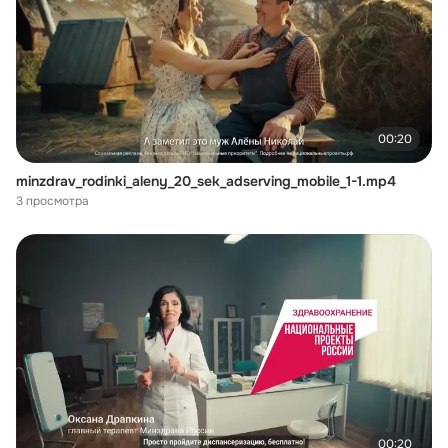
00:20
minzdrav_rodinki_aleny_20_sek_adserving_mobile_1-1.mp4
3 просмотра
00:20