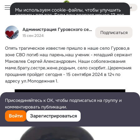
Войти
Мы используем cookie-файлы, чтобы улучшить
сервисы для вас. Если ваш возраст менее 13 лет,
настроить cookie-файлы должен ваш законный
Администрация Гуровского сельского поселения
представитель.
Больше информации
Администрация Гуровского сельского поселения
Подписаться
Разрешить все
Настроить
Лента
Участники
Темы
Фото
Ещё
545
851
1.6K
15 сен 2024
Опять трагическое известие пришло в наше село Гурово,в 
Дополнительная
колонка
Всё
851
Обсуждаемые
зоне СВО погиб наш парень,наш ученик - младший сержант 
Маковлев Сергей Александрович.
 Наши соболезнования 
маме,брату,сестре,жене,родным, село скорбит..Церемония 
прощания пройдет сегодня - 15 сентября 2024 в 12ч по 
адресу ул.Молодежная 1.
Присоединяйтесь к ОК, чтобы подписаться на группу и
комментировать публикации.
Войти
Зарегистрироваться