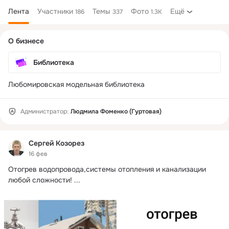
Лента
Участники
Темы
Фото
Ещё
186
337
1.3K
Дополнительная
О бизнесе
колонка
Библиотека
Любомировская модельная библиотека
Администратор:
Людмила Фоменко (Гуртовая)
Сергей Козорез
16 фев
Отогрев водопровода,системы отопления и канализации 
любой сложности!
 ...