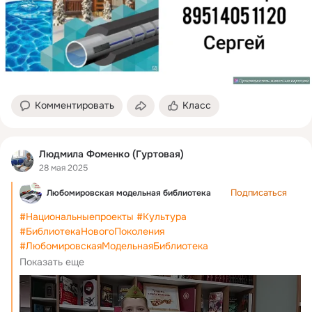
Комментировать
Класс
Людмила Фоменко (Гуртовая)
28 мая 2025
Подписаться
Любомировская модельная библиотека
#Национальныепроекты
#Культура
#БиблиотекаНовогоПоколения
#ЛюбомировскаяМодельнаяБиблиотека
#ПамятьВКаждомСлове
#ЧитаемКниги_о_войне
Показать еще
#РябининКонстантин_ПисьмаФронтовые
#ЧитаетНазаренкоКсения