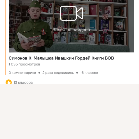
Видео не найдено
Симонов К. Малышка Ивашкин Гордей Книги ВОВ
1 035 просмотров
0 комментариев
2 раза поделились
16 классов
13 классов
Присоединяйтесь к ОК, чтобы подписаться на группу и
Комментировать
Класс
комментировать публикации.
Войти
Зарегистрироваться
загрузка