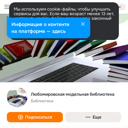
Войти
Мы используем cookie-файлы, чтобы улучшить
сервисы для вас. Если ваш возраст менее 13 лет,
настроить cookie-файлы должен ваш законный
представитель.
Больше информации
Информация о контенте
Разрешить все
Настроить
на платформе — здесь
Любомировская модельная библиотека
Библиотека
Подписаться
Еще