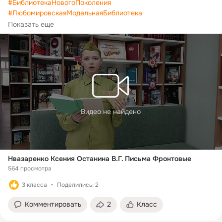
#БиблиотекаНовогоПоколения
#ЛюбомировскаяМодельнаяБиблиотека
#ПамятьВКаждомСлове
#ЧитаемКниги_о_войне
Показать еще
#РябининКонстантин_ПисьмаФронтовые
#ЧитаетНазаренкоКсения
Видео не найдено
Нвазаренко Ксения Останина В.Г. Письма Фронтовые
564 просмотра
3 класса
Поделились: 2
Комментировать
2
Класс