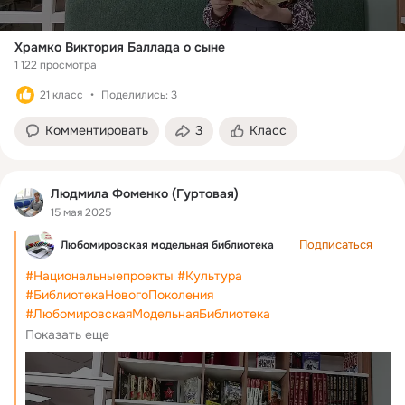
Храмко Виктория Баллада о сыне
1 122 просмотра
21 класс
Поделились: 3
Комментировать
3
Класс
Людмила Фоменко (Гуртовая)
15 мая 2025
Подписаться
Любомировская модельная библиотека
#Национальныепроекты
#Культура
#БиблиотекаНовогоПоколения
#ЛюбомировскаяМодельнаяБиблиотека
#ПамятьВКаждомСлове
#ЧитаемКниги_о_войне
Показать еще
#СимоновК_Малышка
#ЧитаетИвашкинГордей