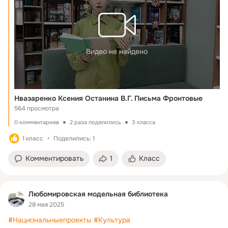
Видео не найдено
Нвазаренко Ксения Останина В.Г. Письма Фронтовые
564 просмотра
0 комментариев
2 раза поделились
3 класса
1 класс
Поделились: 1
Комментировать
1
Класс
Любомировская модельная библиотека
28 мая 2025
#Национальныепроекты
#Культура