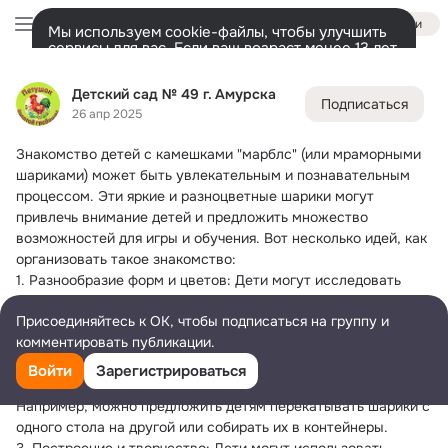
Войти
Мы используем cookie-файлы, чтобы улучшить
сервисы для вас. Если ваш возраст менее 13 лет,
настроить cookie-файлы должен ваш законный
Детский сад № 49 г. Амурска
представитель.
Больше информации
Детский сад № 49 г. Амурска
Подписаться
Разрешить все
Настроить
Лента
Участники
Темы
Фото
Ещё
134
932
4.4K
26 апр 2025
Знакомство детей с камешками "марблс" (или мраморными 
Дополнительная
колонка
Всё
932
Обсуждаемые
шариками) может быть увлекательным и познавательным 
процессом.
 Эти яркие и разноцветные шарики могут 
привлечь внимание детей и предложить множество 
возможностей для игры и обучения. Вот несколько идей, как 
организовать такое знакомство:
1. Разнообразие форм и цветов: Дети могут исследовать 
различные цвета и узоры на камешках. Это поможет им 
Присоединяйтесь к ОК, чтобы подписаться на группу и
развивать визуальное восприятие и учиться различать 
комментировать публикации.
цвета.
2. Игры на развитие мелкой моторики: Используйте марблы 
Войти
Зарегистрироваться
для игр, которые помогут развивать мелкую моторику. 
Например, можно предложить детям перекатывать шарики с 
одного стола на другой или собирать их в контейнеры.