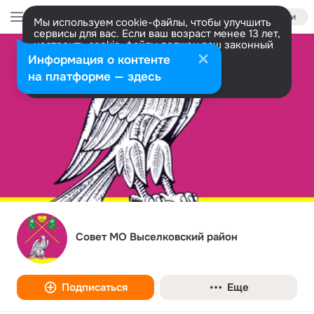
Войти
Мы используем cookie-файлы, чтобы улучшить
сервисы для вас. Если ваш возраст менее 13 лет,
настроить cookie-файлы должен ваш законный
представитель.
Больше информации
Информация о контенте
Разрешить все
Настроить
на платформе — здесь
Совет МО Выселковский район
Подписаться
Еще