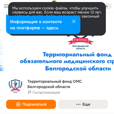
Войти
Мы используем cookie-файлы, чтобы улучшить
сервисы для вас. Если ваш возраст менее 13 лет,
настроить cookie-файлы должен ваш законный
представитель.
Больше информации
Информация о контенте
Разрешить все
Настроить
на платформе — здесь
Территориальный фонд ОМС
Белгородской области
Госорганизация
Подписаться
Еще