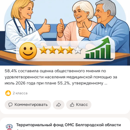
58,4% составила оценка общественного мнения по 
удовлетворенности населения медицинской помощью за 
июль 2026 года при плане 55,2%, утвержденному 
региональным паспортом проекта «Модернизация 
2 класса
первичного звена здравоохранения Российской Федерации».
...
Комментировать
Класс
Территориальный фонд ОМС Белгородской области