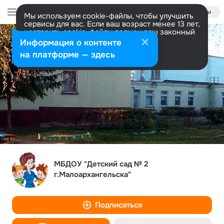
Войти
Мы используем cookie-файлы, чтобы улучшить
сервисы для вас. Если ваш возраст менее 13 лет,
настроить cookie-файлы должен ваш законный
представитель.
Больше информации
Информация о контенте
Разрешить все
Настроить
на платформе — здесь
МБДОУ "Детский сад № 2
г.Малоархангельска"
Подписаться