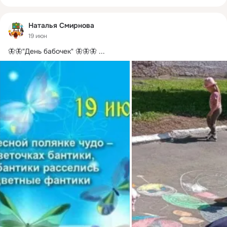
Наталья Смирнова
19 июн
🦋🦋"День бабочек" 🦋🦋🦋
 ...