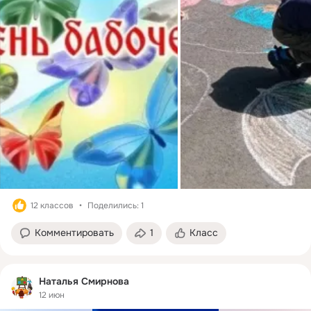
12 классов
Поделились: 1
Комментировать
1
Класс
Наталья Смирнова
12 июн