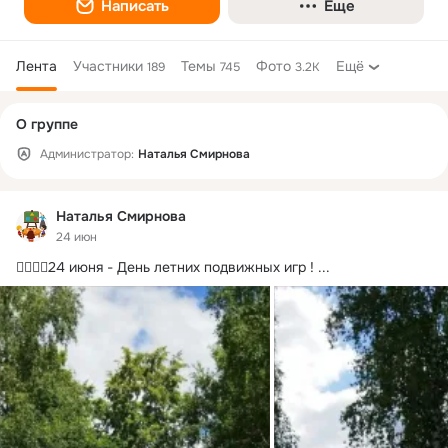
Написать
Еще
Лента
Участники
Темы
Фото
Ещё
189
745
3.2K
Дополнительная
О группе
колонка
Администратор:
Наталья Смирнова
Наталья Смирнова
24 июн
🏃‍♂🤾‍♀24 июня - День летних подвижных игр !
 ...