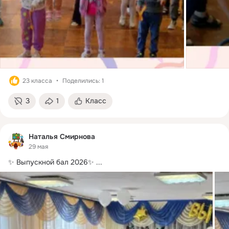
23 класса
Поделились: 1
3
1
Класс
Наталья Смирнова
29 мая
✨ Выпускной бал 2026✨
 ...