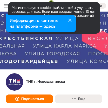
Войти
Мы используем cookie-файлы, чтобы улучшить
сервисы для вас. Если ваш возраст менее 13 лет,
настроить cookie-файлы должен ваш законный
представитель.
Больше информации
Информация о контенте
Разрешить все
Настроить
на платформе — здесь
ТИК г. Новошахтинска
Подписаться
Еще