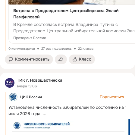
Встреча с Председателем Центризбиркома Эллой
Памфиловой
В Кремле состоялась встреча Владимира Путина с
Председателем Центральной избирательной комиссии Элл
Памфиловой. Обсуждался процесс подготовки к единому
Президент России
дню голосования с акцентом на вопросах обес...
0 комментариев
27 раз поделились
22 класса
Комментировать
Класс
ТИК г. Новошахтинска
вчера 13:06
Подписаться
ЦИК России
Установлена численность избирателей по состоянию на 1 
июля 2026 года.
 ...