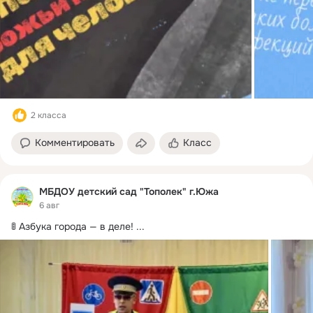
2 класса
Комментировать
Класс
МБДОУ детский сад "Тополек" г.Южа
6 авг
🚦 Азбука города — в деле!
 ...