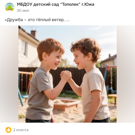
МБДОУ детский сад "Тополек" г.Южа
30 июл
«Дружба – это тёплый ветер,
 ...
2 класса