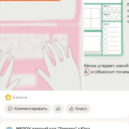
2 класса
Комментировать
Класс
МБДОУ детский сад "Тополек" г.Южа