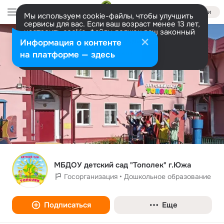
Войти
Мы используем cookie-файлы, чтобы улучшить
сервисы для вас. Если ваш возраст менее 13 лет,
настроить cookie-файлы должен ваш законный
представитель.
Больше информации
Информация о контенте
Разрешить все
Настроить
на платформе — здесь
МБДОУ детский сад "Тополек" г.Южа
Госорганизация • Дошкольное образование
Подписаться
Еще