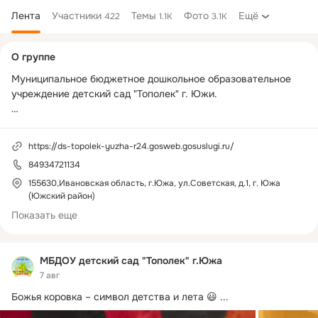
Лента
Участники
Темы
Фото
Ещё
422
1.1K
3.1K
Дополнительная
О группе
колонка
Муниципальное бюджетное дошкольное образовательное 
учреждение детский сад "Тополек" г. Южи.

Электронная почта: 
ds_topolek_yuja@ivreg.ru
https://ds-topolek-yuzha-r24.gosweb.gosuslugi.ru/
84934721134
155630,Ивановская область, г.Южа, ул.Советская, д.1, г. Южа
(Южский район)
Показать еще
МБДОУ детский сад "Тополек" г.Южа
7 авг
Божья коровка – символ детства и лета 😃
 ...