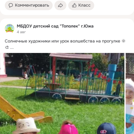
Комментировать
Класс
МБДОУ детский сад "Тополек" г.Южа
4 авг
Солнечные художники или урок волшебства на прогулке 🌞
🎨
 ...