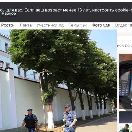
ы для вас. Если ваш возраст менее 13 лет, настроить cooki
Разное
й области
Лента
Участники
Темы
Фото
Видео
755
1.9K
5.5K
11
мы
1
Поиск
по
альбомам