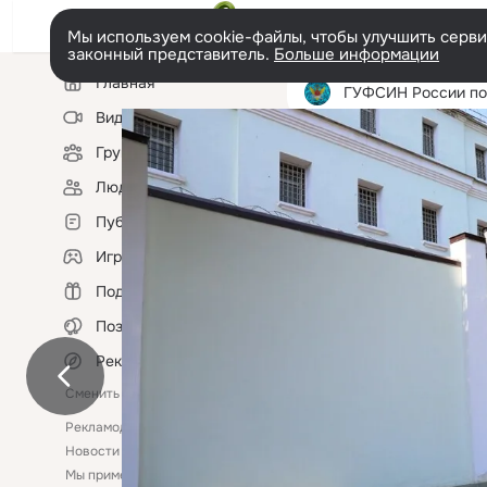
Мы используем cookie-файлы, чтобы улучшить сервис
законный представитель.
Больше информации
Левая
Главная
колонка
ГУФСИН России по Ростовско
Видео
Группы
Фотопоток
Фотоальбо
Люди
Публикации
Игры
Подарки
Поздравления
Рекомендации
Сменить язык
Рекламодателям
Помощь
Новости
Ещё
Мы применяем