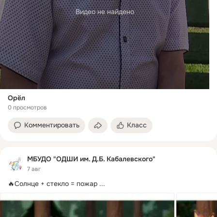
Видео не найдено
Орёл
0 просмотров
Комментировать
Класс
МБУДО "ОДШИ им. Д.Б. Кабалевского"
7 авг
🔥Солнце + стекло = пожар
 ...