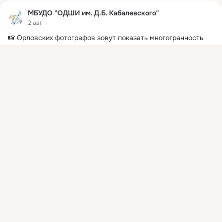
МБУДО "ОДШИ им. Д.Б. Кабалевского"
2 авг
📸 Орловских фотографов зовут показать многогранность 
русской цивилизации
 ...
Присоединяйтесь к ОК, чтобы подписаться на группу и
комментировать публикации.
Войти
Зарегистрироваться
Комментировать
Класс