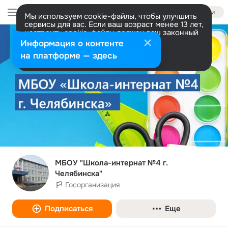
Войти
Мы используем cookie-файлы, чтобы улучшить
сервисы для вас. Если ваш возраст менее 13 лет,
настроить cookie-файлы должен ваш законный
представитель.
Больше информации
Информация о контенте
Разрешить все
Настроить
на платформе — здесь
МБОУ "Школа-интернат №4 г.
Челябинска"
Госорганизация
Подписаться
Еще