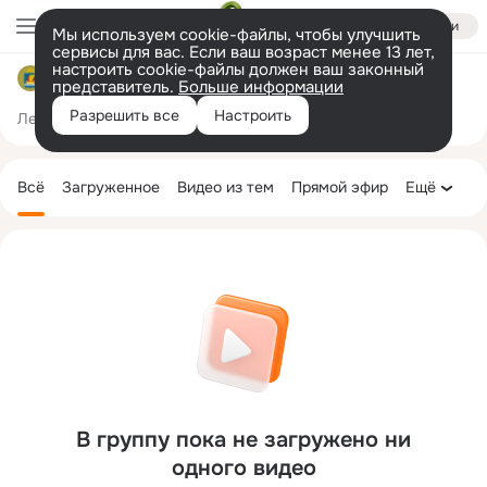
Войти
Мы используем cookie-файлы, чтобы улучшить
сервисы для вас. Если ваш возраст менее 13 лет,
настроить cookie-файлы должен ваш законный
Чернаковское поселение
представитель.
Больше информации
Разрешить все
Настроить
Лента
Участники
Темы
Фото
Ещё
66
896
1.8K
Дополнительная
колонка
Всё
Загруженное
Видео из тем
Прямой эфир
Ещё
В группу пока не загружено ни
одного видео