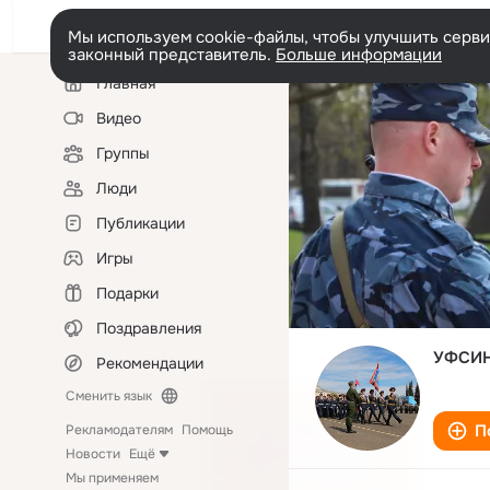
Мы используем cookie-файлы, чтобы улучшить сервис
законный представитель.
Больше информации
Левая
Главная
колонка
Видео
Группы
Люди
Публикации
Игры
Подарки
Поздравления
УФСИН 
Рекомендации
Сменить язык
П
Рекламодателям
Помощь
Новости
Ещё
Мы применяем