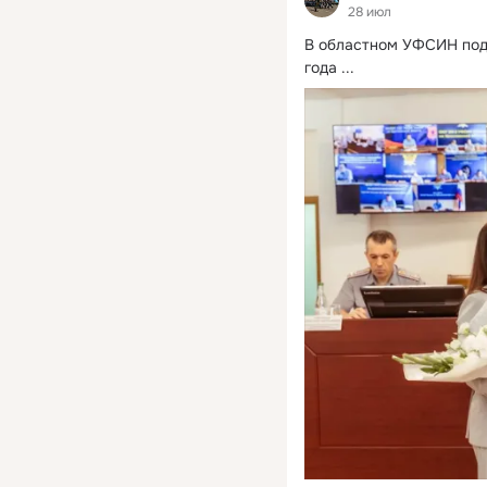
28 июл
В областном УФСИН подв
года
 ...