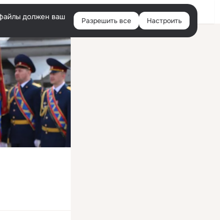
Войти
e-файлы должен ваш
Разрешить все
Настроить
Правая
колонка