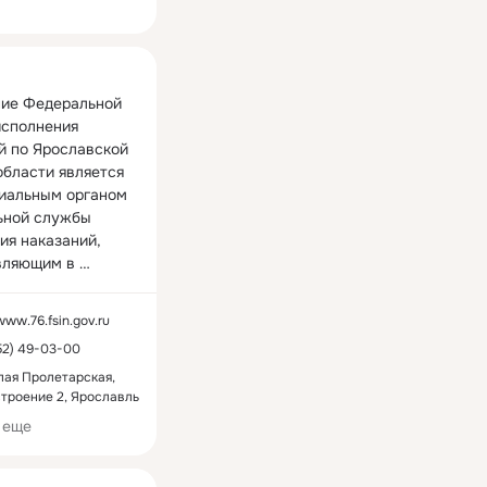
ная
ие Федеральной 
сполнения 
й по Ярославской 
области является 
иальным органом 
ной службы 
ия наказаний, 
ляющим в 
 своих полномочий 
менительные 
www.76.fsin.gov.ru
функции по 
52) 49-03-00
и надзору в 
полнения 
лая Пролетарская,
 строение 2, Ярославль
х наказаний в 
и осужденных, 
 еще
по содержанию 
озреваемых либо 