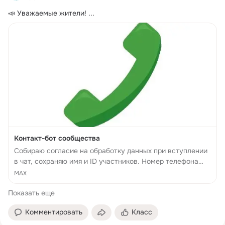
📣 Уважаемые жители!
 ...
Контакт-бот сообщества
Собираю согласие на обработку данных при вступлении
в чат, сохраняю имя и ID участников. Номер телефона
запрашиваю только с вашего явного согласия через
MAX
кнопку…
Показать еще
Комментировать
Класс