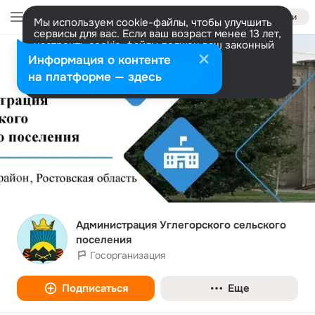
Войти
Мы используем cookie-файлы, чтобы улучшить
сервисы для вас. Если ваш возраст менее 13 лет,
настроить cookie-файлы должен ваш законный
представитель.
Больше информации
Информация о контенте
Разрешить все
Настроить
на платформе — здесь
Администрация Углегорского сельского
поселения
Госорганизация
Подписаться
Еще