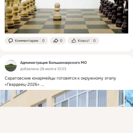
Комментарии
0
0
Класс!
0
Администрация Большеозерского МО
добавлена 28 июля в 10:03
Саратовские юнармейцы готовятся к окружному этапу 
«Гвардеец-2026»
 ...
Присоединяйтесь к ОК, чтобы подписаться на группу и
комментировать публикации.
Войти
Зарегистрироваться