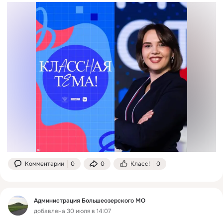
Комментарии
0
0
Класс!
0
Администрация Большеозерского МО
добавлена 30 июля в 14:07