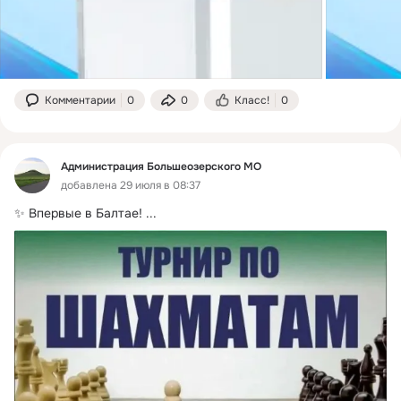
Комментарии
0
0
Класс!
0
Администрация Большеозерского МО
добавлена 29 июля в 08:37
✨ Впервые в Балтае!
 ...