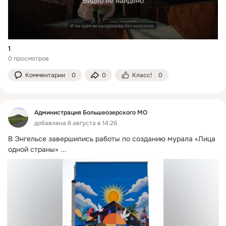
Видео не найдено
1
0 просмотров
Комментарии
0
0
Класс!
0
Администрация Большеозерского МО
добавлена 6 августа в 14:26
В Энгельсе завершились работы по созданию мурала «Лица 
одной страны»
 ...